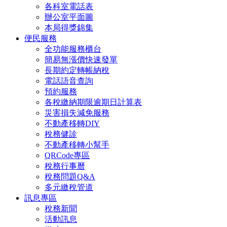
各科室電話表
辦公室平面圖
本局得獎錦集
便民服務
全功能服務櫃台
簡易無漲價快速發單
長期約定轉帳納稅
電話語音查詢
預約服務
各稅繳納期限逾期日計算表
災害損失減免服務
不動產移轉DIY
稅務健診
不動產移轉小幫手
QRCode專區
稅務行事曆
稅務問題Q&A
多元繳稅管道
訊息專區
稅務新聞
活動訊息