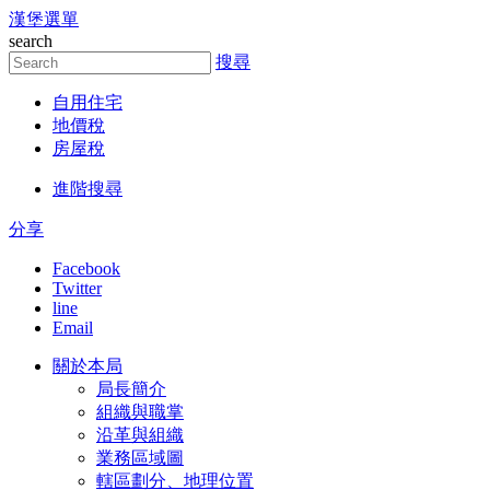
漢堡選單
跳到主要內容區塊
search
搜尋
自用住宅
地價稅
房屋稅
進階搜尋
分享
Facebook
Twitter
line
Email
關於本局
局長簡介
組織與職掌
沿革與組織
業務區域圖
轄區劃分、地理位置