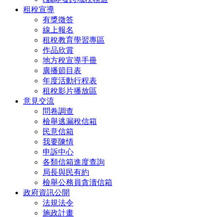
租稅宣導
有獎徵答
線上報名
租稅教育學習專區
作品欣賞
地方稅宣導手冊
廣播節目表
年度活動行程表
租稅影片播放區
意見交流
問卷調查
檢舉逃漏稅信箱
民意信箱
我要陳情
申訴中心
各類信箱進度查詢
局長與民有約
檢舉公務員貪瀆信箱
政府資訊公開
法規法令
施政計畫