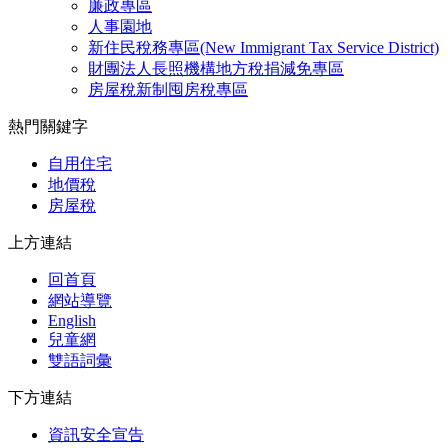
廉政專區
人事園地
新住民稅務專區(New Immigrant Tax Service District)
財團法人長照機構地方稅捐減免專區
房屋稅新制囤房稅專區
熱門關鍵字
自用住宅
地價稅
房屋稅
上方連結
回首頁
網站導覽
English
兒童網
雙語詞彙
下方連結
資訊安全宣告