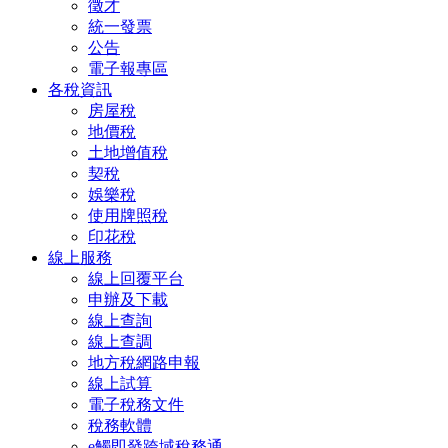
徵才
統一發票
公告
電子報專區
各稅資訊
房屋稅
地價稅
土地增值稅
契稅
娛樂稅
使用牌照稅
印花稅
線上服務
線上回覆平台
申辦及下載
線上查詢
線上查調
地方稅網路申報
線上試算
電子稅務文件
稅務軟體
e觸即發跨域稅務通