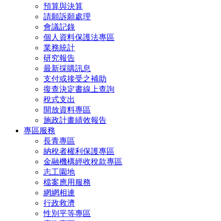
預算與決算
請願訴願處理
會議記錄
個人資料保護法專區
業務統計
研究報告
最新採購訊息
支付或接受之補助
復查決定書線上查詢
稅式支出
開放資料專區
施政計畫績效報告
專區服務
長青專區
納稅者權利保護專區
金融機構經收稅款專區
志工園地
檔案應用服務
網網相連
行政救濟
性別平等專區