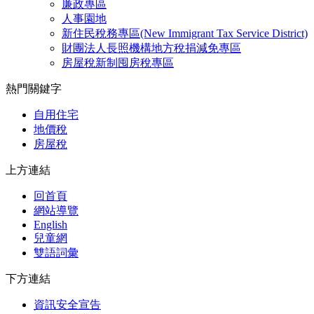
廉政專區
人事園地
新住民稅務專區(New Immigrant Tax Service District)
財團法人長照機構地方稅捐減免專區
房屋稅新制囤房稅專區
熱門關鍵字
自用住宅
地價稅
房屋稅
上方連結
回首頁
網站導覽
English
兒童網
雙語詞彙
下方連結
資訊安全宣告