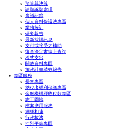
預算與決算
請願訴願處理
會議記錄
個人資料保護法專區
業務統計
研究報告
最新採購訊息
支付或接受之補助
復查決定書線上查詢
稅式支出
開放資料專區
施政計畫績效報告
專區服務
長青專區
納稅者權利保護專區
金融機構經收稅款專區
志工園地
檔案應用服務
網網相連
行政救濟
性別平等專區