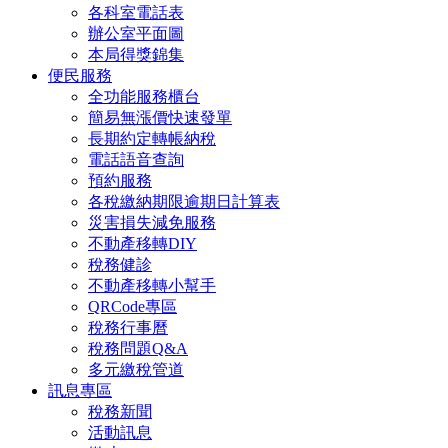
各科室電話表
辦公室平面圖
本局得獎錦集
便民服務
全功能服務櫃台
簡易無漲價快速發單
長期約定轉帳納稅
電話語音查詢
預約服務
各稅繳納期限逾期日計算表
災害損失減免服務
不動產移轉DIY
稅務健診
不動產移轉小幫手
QRCode專區
稅務行事曆
稅務問題Q&A
多元繳稅管道
訊息專區
稅務新聞
活動訊息