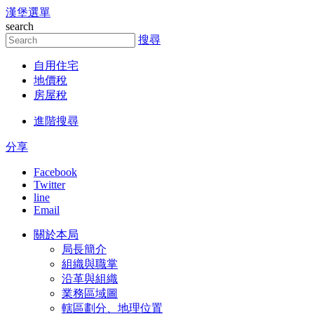
漢堡選單
跳到主要內容區塊
search
搜尋
自用住宅
地價稅
房屋稅
進階搜尋
分享
Facebook
Twitter
line
Email
關於本局
局長簡介
組織與職掌
沿革與組織
業務區域圖
轄區劃分、地理位置