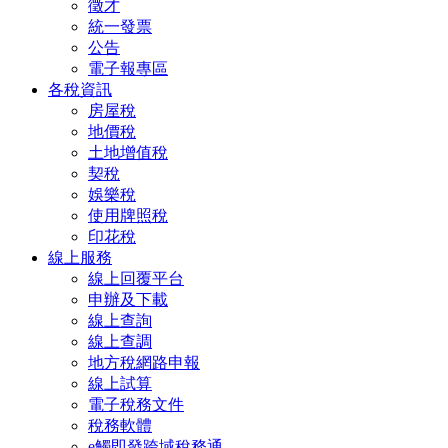
徵才
統一發票
公告
電子報專區
各稅資訊
房屋稅
地價稅
土地增值稅
契稅
娛樂稅
使用牌照稅
印花稅
線上服務
線上回覆平台
申辦及下載
線上查詢
線上查調
地方稅網路申報
線上試算
電子稅務文件
稅務軟體
e觸即發跨域稅務通