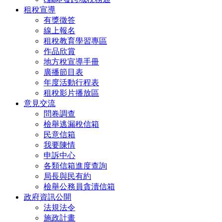
租稅宣導
有獎徵答
線上報名
租稅教育學習專區
作品欣賞
地方稅宣導手冊
廣播節目表
年度活動行程表
租稅影片播放區
意見交流
問卷調查
檢舉逃漏稅信箱
民意信箱
我要陳情
申訴中心
各類信箱進度查詢
局長與民有約
檢舉公務員貪瀆信箱
政府資訊公開
法規法令
施政計畫