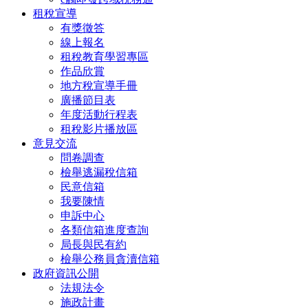
租稅宣導
有獎徵答
線上報名
租稅教育學習專區
作品欣賞
地方稅宣導手冊
廣播節目表
年度活動行程表
租稅影片播放區
意見交流
問卷調查
檢舉逃漏稅信箱
民意信箱
我要陳情
申訴中心
各類信箱進度查詢
局長與民有約
檢舉公務員貪瀆信箱
政府資訊公開
法規法令
施政計畫