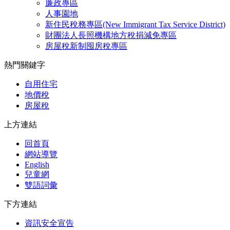
廉政專區
人事園地
新住民稅務專區(New Immigrant Tax Service District)
財團法人長照機構地方稅捐減免專區
房屋稅新制囤房稅專區
熱門關鍵字
自用住宅
地價稅
房屋稅
上方連結
回首頁
網站導覽
English
兒童網
雙語詞彙
下方連結
資訊安全宣告