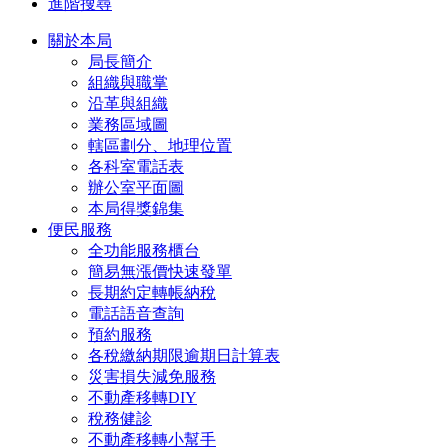
進階搜尋
關於本局
局長簡介
組織與職掌
沿革與組織
業務區域圖
轄區劃分、地理位置
各科室電話表
辦公室平面圖
本局得獎錦集
便民服務
全功能服務櫃台
簡易無漲價快速發單
長期約定轉帳納稅
電話語音查詢
預約服務
各稅繳納期限逾期日計算表
災害損失減免服務
不動產移轉DIY
稅務健診
不動產移轉小幫手