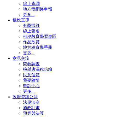
線上查調
地方稅網路申報
更多...
租稅宣導
有獎徵答
線上報名
租稅教育學習專區
作品欣賞
地方稅宣導手冊
更多...
意見交流
問卷調查
檢舉逃漏稅信箱
民意信箱
我要陳情
申訴中心
更多...
政府資訊公開
法規法令
施政計畫
預算與決算