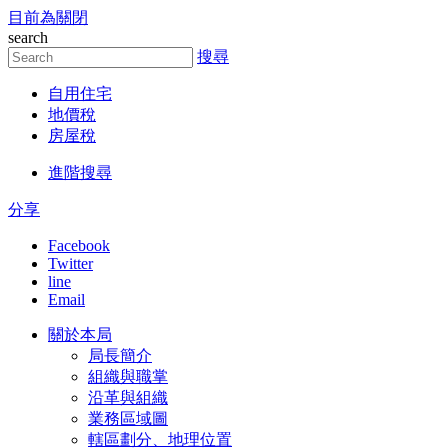
目前為關閉
跳到主要內容區塊
search
搜尋
自用住宅
地價稅
房屋稅
進階搜尋
分享
Facebook
Twitter
line
Email
關於本局
局長簡介
組織與職掌
沿革與組織
業務區域圖
轄區劃分、地理位置