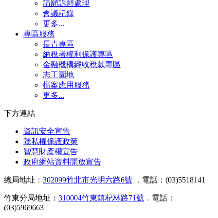
請願訴願處理
會議記錄
更多...
專區服務
長青專區
納稅者權利保護專區
金融機構經收稅款專區
志工園地
檔案應用服務
更多...
下方連結
資訊安全宣告
隱私權保護政策
智慧財產權宣告
政府網站資料開放宣告
總局地址：
302099竹北市光明六路6號
．電話：(03)5518141
竹東分局地址：
310004竹東鎮杞林路71號
．電話：
(03)5969663