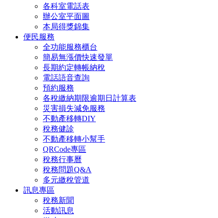
各科室電話表
辦公室平面圖
本局得獎錦集
便民服務
全功能服務櫃台
簡易無漲價快速發單
長期約定轉帳納稅
電話語音查詢
預約服務
各稅繳納期限逾期日計算表
災害損失減免服務
不動產移轉DIY
稅務健診
不動產移轉小幫手
QRCode專區
稅務行事曆
稅務問題Q&A
多元繳稅管道
訊息專區
稅務新聞
活動訊息