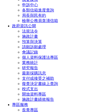
申訴中心
各類信箱進度查詢
局長與民有約
檢舉公務員貪瀆信箱
政府資訊公開
法規法令
施政計畫
預算與決算
請願訴願處理
會議記錄
個人資料保護法專區
業務統計
研究報告
最新採購訊息
支付或接受之補助
復查決定書線上查詢
稅式支出
開放資料專區
施政計畫績效報告
專區服務
長青專區