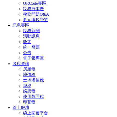
QRCode專區
稅務行事曆
稅務問題Q&A
多元繳稅管道
訊息專區
稅務新聞
活動訊息
徵才
統一發票
公告
電子報專區
各稅資訊
房屋稅
地價稅
土地增值稅
契稅
娛樂稅
使用牌照稅
印花稅
線上服務
線上回覆平台