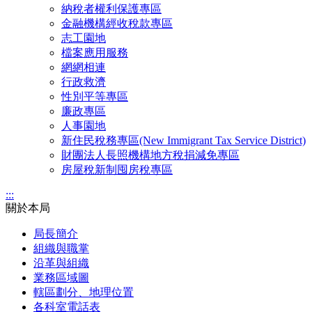
納稅者權利保護專區
金融機構經收稅款專區
志工園地
檔案應用服務
網網相連
行政救濟
性別平等專區
廉政專區
人事園地
新住民稅務專區(New Immigrant Tax Service District)
財團法人長照機構地方稅捐減免專區
房屋稅新制囤房稅專區
:::
關於本局
局長簡介
組織與職掌
沿革與組織
業務區域圖
轄區劃分、地理位置
各科室電話表