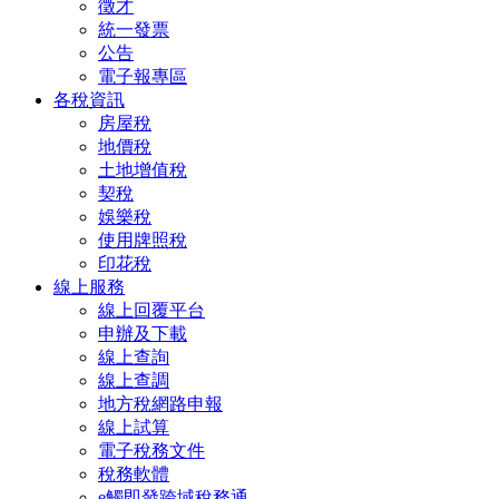
徵才
統一發票
公告
電子報專區
各稅資訊
房屋稅
地價稅
土地增值稅
契稅
娛樂稅
使用牌照稅
印花稅
線上服務
線上回覆平台
申辦及下載
線上查詢
線上查調
地方稅網路申報
線上試算
電子稅務文件
稅務軟體
e觸即發跨域稅務通