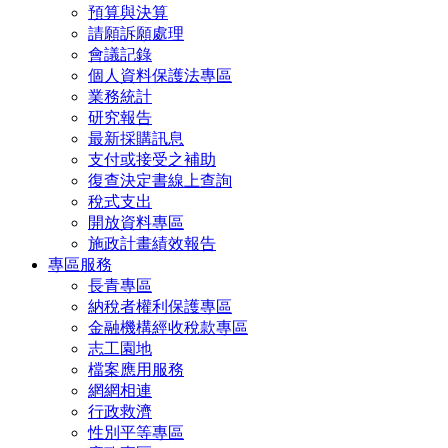
預算與決算
請願訴願處理
會議記錄
個人資料保護法專區
業務統計
研究報告
最新採購訊息
支付或接受之補助
復查決定書線上查詢
稅式支出
開放資料專區
施政計畫績效報告
專區服務
長青專區
納稅者權利保護專區
金融機構經收稅款專區
志工園地
檔案應用服務
網網相連
行政救濟
性別平等專區