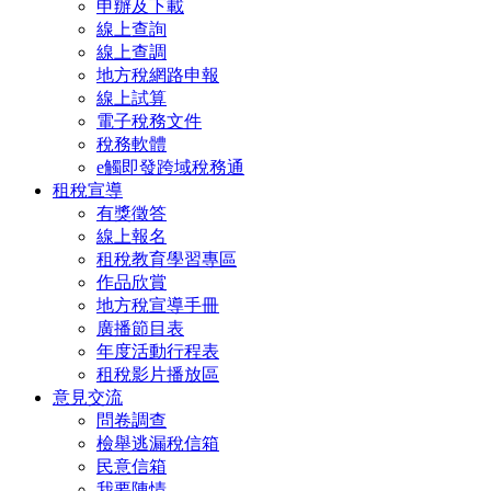
申辦及下載
線上查詢
線上查調
地方稅網路申報
線上試算
電子稅務文件
稅務軟體
e觸即發跨域稅務通
租稅宣導
有獎徵答
線上報名
租稅教育學習專區
作品欣賞
地方稅宣導手冊
廣播節目表
年度活動行程表
租稅影片播放區
意見交流
問卷調查
檢舉逃漏稅信箱
民意信箱
我要陳情