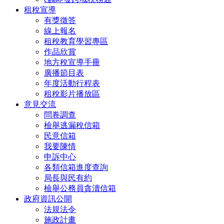
租稅宣導
有獎徵答
線上報名
租稅教育學習專區
作品欣賞
地方稅宣導手冊
廣播節目表
年度活動行程表
租稅影片播放區
意見交流
問卷調查
檢舉逃漏稅信箱
民意信箱
我要陳情
申訴中心
各類信箱進度查詢
局長與民有約
檢舉公務員貪瀆信箱
政府資訊公開
法規法令
施政計畫