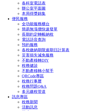
各科室電話表
辦公室平面圖
本局得獎錦集
便民服務
全功能服務櫃台
簡易無漲價快速發單
長期約定轉帳納稅
電話語音查詢
預約服務
各稅繳納期限逾期日計算表
災害損失減免服務
不動產移轉DIY
稅務健診
不動產移轉小幫手
QRCode專區
稅務行事曆
稅務問題Q&A
多元繳稅管道
訊息專區
稅務新聞
活動訊息