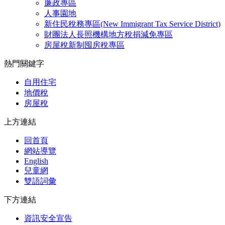
廉政專區
人事園地
新住民稅務專區(New Immigrant Tax Service District)
財團法人長照機構地方稅捐減免專區
房屋稅新制囤房稅專區
熱門關鍵字
自用住宅
地價稅
房屋稅
上方連結
回首頁
網站導覽
English
兒童網
雙語詞彙
下方連結
資訊安全宣告