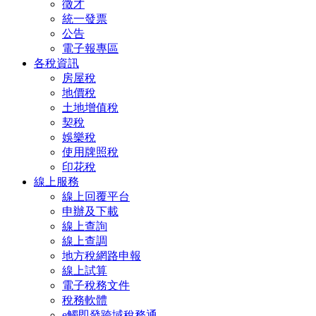
徵才
統一發票
公告
電子報專區
各稅資訊
房屋稅
地價稅
土地增值稅
契稅
娛樂稅
使用牌照稅
印花稅
線上服務
線上回覆平台
申辦及下載
線上查詢
線上查調
地方稅網路申報
線上試算
電子稅務文件
稅務軟體
e觸即發跨域稅務通