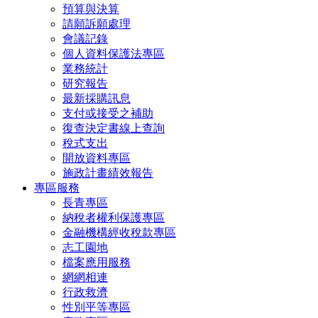
預算與決算
請願訴願處理
會議記錄
個人資料保護法專區
業務統計
研究報告
最新採購訊息
支付或接受之補助
復查決定書線上查詢
稅式支出
開放資料專區
施政計畫績效報告
專區服務
長青專區
納稅者權利保護專區
金融機構經收稅款專區
志工園地
檔案應用服務
網網相連
行政救濟
性別平等專區