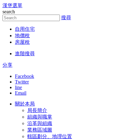
漢堡選單
跳到主要內容區塊
search
搜尋
自用住宅
地價稅
房屋稅
進階搜尋
分享
Facebook
Twitter
line
Email
關於本局
局長簡介
組織與職掌
沿革與組織
業務區域圖
轄區劃分、地理位置