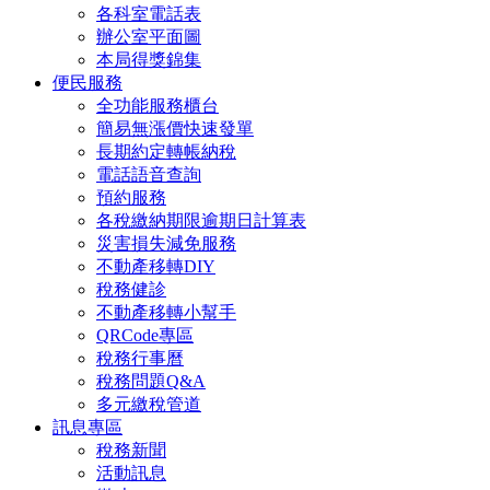
各科室電話表
辦公室平面圖
本局得獎錦集
便民服務
全功能服務櫃台
簡易無漲價快速發單
長期約定轉帳納稅
電話語音查詢
預約服務
各稅繳納期限逾期日計算表
災害損失減免服務
不動產移轉DIY
稅務健診
不動產移轉小幫手
QRCode專區
稅務行事曆
稅務問題Q&A
多元繳稅管道
訊息專區
稅務新聞
活動訊息