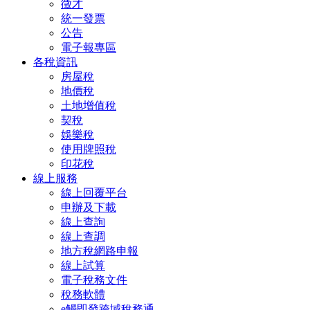
徵才
統一發票
公告
電子報專區
各稅資訊
房屋稅
地價稅
土地增值稅
契稅
娛樂稅
使用牌照稅
印花稅
線上服務
線上回覆平台
申辦及下載
線上查詢
線上查調
地方稅網路申報
線上試算
電子稅務文件
稅務軟體
e觸即發跨域稅務通