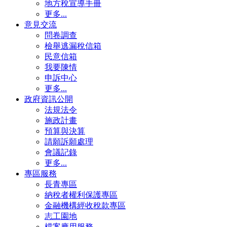
地方稅宣導手冊
更多...
意見交流
問卷調查
檢舉逃漏稅信箱
民意信箱
我要陳情
申訴中心
更多...
政府資訊公開
法規法令
施政計畫
預算與決算
請願訴願處理
會議記錄
更多...
專區服務
長青專區
納稅者權利保護專區
金融機構經收稅款專區
志工園地
檔案應用服務