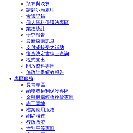
預算與決算
請願訴願處理
會議記錄
個人資料保護法專區
業務統計
研究報告
最新採購訊息
支付或接受之補助
復查決定書線上查詢
稅式支出
開放資料專區
施政計畫績效報告
專區服務
長青專區
納稅者權利保護專區
金融機構經收稅款專區
志工園地
檔案應用服務
網網相連
行政救濟
性別平等專區