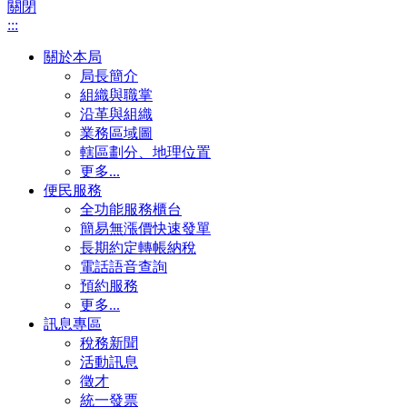
關閉
:::
關於本局
局長簡介
組織與職掌
沿革與組織
業務區域圖
轄區劃分、地理位置
更多...
便民服務
全功能服務櫃台
簡易無漲價快速發單
長期約定轉帳納稅
電話語音查詢
預約服務
更多...
訊息專區
稅務新聞
活動訊息
徵才
統一發票