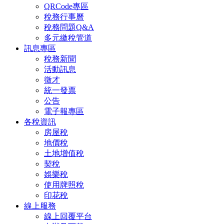
QRCode專區
稅務行事曆
稅務問題Q&A
多元繳稅管道
訊息專區
稅務新聞
活動訊息
徵才
統一發票
公告
電子報專區
各稅資訊
房屋稅
地價稅
土地增值稅
契稅
娛樂稅
使用牌照稅
印花稅
線上服務
線上回覆平台