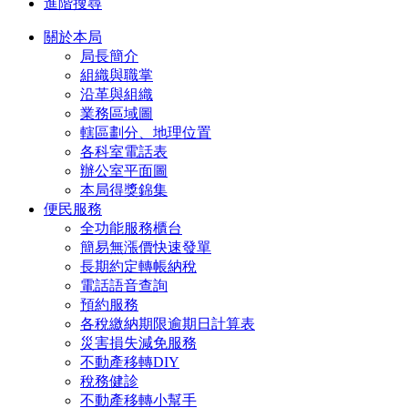
進階搜尋
關於本局
局長簡介
組織與職掌
沿革與組織
業務區域圖
轄區劃分、地理位置
各科室電話表
辦公室平面圖
本局得獎錦集
便民服務
全功能服務櫃台
簡易無漲價快速發單
長期約定轉帳納稅
電話語音查詢
預約服務
各稅繳納期限逾期日計算表
災害損失減免服務
不動產移轉DIY
稅務健診
不動產移轉小幫手