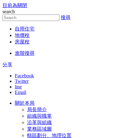
目前為關閉
跳到主要內容區塊
search
搜尋
自用住宅
地價稅
房屋稅
進階搜尋
分享
Facebook
Twitter
line
Email
關於本局
局長簡介
組織與職掌
沿革與組織
業務區域圖
轄區劃分、地理位置