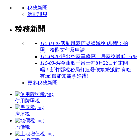
稅務新聞
活動訊息
稅務新聞
115-08-07
遇颱風豪雨災損減稅3步驟：拍
照、檢附文件及申請
115-08-07
釋出空屋享優惠，房屋稅最低1.6 %
115-08-04
金曲歌手呂士軒8月22日竹東開
唱！新竹縣稅務局打造暑假繽紛派對 有吃!
有玩!還能闖關拿好禮!
更多稅務新聞
使用牌照稅
房屋稅
地價稅