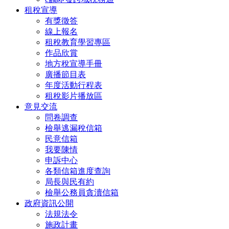
租稅宣導
有獎徵答
線上報名
租稅教育學習專區
作品欣賞
地方稅宣導手冊
廣播節目表
年度活動行程表
租稅影片播放區
意見交流
問卷調查
檢舉逃漏稅信箱
民意信箱
我要陳情
申訴中心
各類信箱進度查詢
局長與民有約
檢舉公務員貪瀆信箱
政府資訊公開
法規法令
施政計畫