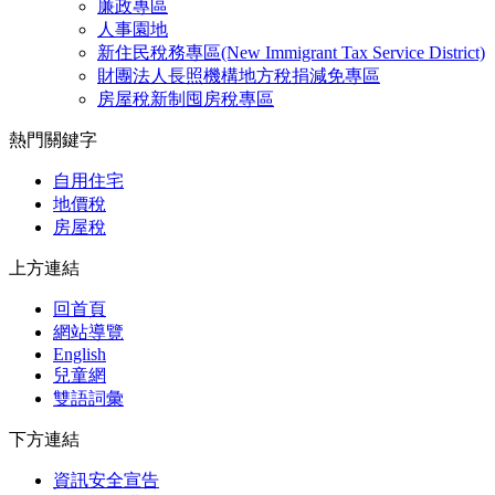
廉政專區
人事園地
新住民稅務專區(New Immigrant Tax Service District)
財團法人長照機構地方稅捐減免專區
房屋稅新制囤房稅專區
熱門關鍵字
自用住宅
地價稅
房屋稅
上方連結
回首頁
網站導覽
English
兒童網
雙語詞彙
下方連結
資訊安全宣告