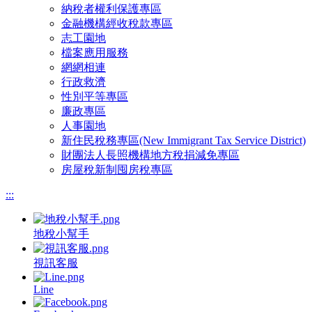
納稅者權利保護專區
金融機構經收稅款專區
志工園地
檔案應用服務
網網相連
行政救濟
性別平等專區
廉政專區
人事園地
新住民稅務專區(New Immigrant Tax Service District)
財團法人長照機構地方稅捐減免專區
房屋稅新制囤房稅專區
:::
地稅小幫手
視訊客服
Line