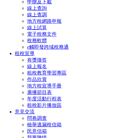
申辦及下載
線上查詢
線上查調
地方稅網路申報
線上試算
電子稅務文件
稅務軟體
e觸即發跨域稅務通
租稅宣導
有獎徵答
線上報名
租稅教育學習專區
作品欣賞
地方稅宣導手冊
廣播節目表
年度活動行程表
租稅影片播放區
意見交流
問卷調查
檢舉逃漏稅信箱
民意信箱
我要陳情