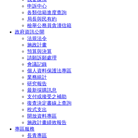
申訴中心
各類信箱進度查詢
局長與民有約
檢舉公務員貪瀆信箱
政府資訊公開
法規法令
施政計畫
預算與決算
請願訴願處理
會議記錄
個人資料保護法專區
業務統計
研究報告
最新採購訊息
支付或接受之補助
復查決定書線上查詢
稅式支出
開放資料專區
施政計畫績效報告
專區服務
長青專區