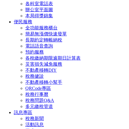
各科室電話表
辦公室平面圖
本局得獎錦集
便民服務
全功能服務櫃台
簡易無漲價快速發單
長期約定轉帳納稅
電話語音查詢
預約服務
各稅繳納期限逾期日計算表
災害損失減免服務
不動產移轉DIY
稅務健診
不動產移轉小幫手
QRCode專區
稅務行事曆
稅務問題Q&A
多元繳稅管道
訊息專區
稅務新聞
活動訊息