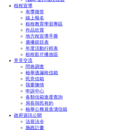
租稅宣導
有獎徵答
線上報名
租稅教育學習專區
作品欣賞
地方稅宣導手冊
廣播節目表
年度活動行程表
租稅影片播放區
意見交流
問卷調查
檢舉逃漏稅信箱
民意信箱
我要陳情
申訴中心
各類信箱進度查詢
局長與民有約
檢舉公務員貪瀆信箱
政府資訊公開
法規法令
施政計畫