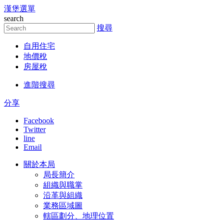
漢堡選單
跳到主要內容區塊
search
搜尋
自用住宅
地價稅
房屋稅
進階搜尋
分享
Facebook
Twitter
line
Email
關於本局
局長簡介
組織與職掌
沿革與組織
業務區域圖
轄區劃分、地理位置