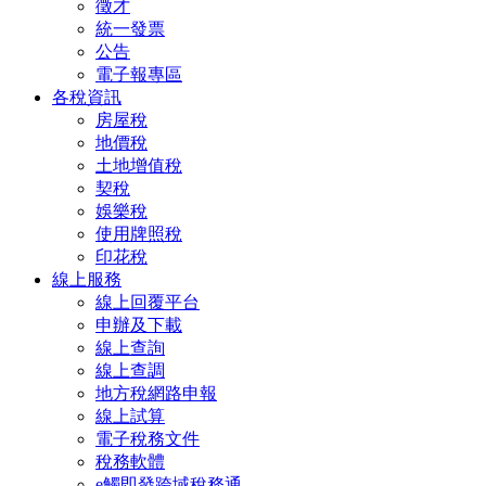
徵才
統一發票
公告
電子報專區
各稅資訊
房屋稅
地價稅
土地增值稅
契稅
娛樂稅
使用牌照稅
印花稅
線上服務
線上回覆平台
申辦及下載
線上查詢
線上查調
地方稅網路申報
線上試算
電子稅務文件
稅務軟體
e觸即發跨域稅務通