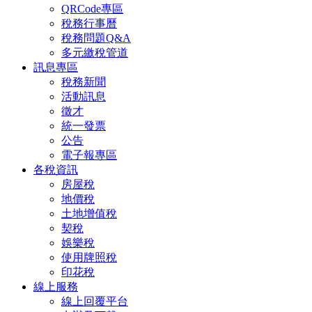
QRCode專區
稅務行事曆
稅務問題Q&A
多元繳稅管道
訊息專區
稅務新聞
活動訊息
徵才
統一發票
公告
電子報專區
各稅資訊
房屋稅
地價稅
土地增值稅
契稅
娛樂稅
使用牌照稅
印花稅
線上服務
線上回覆平台