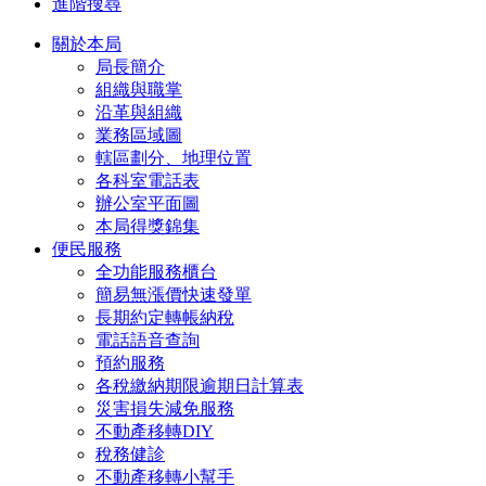
進階搜尋
關於本局
局長簡介
組織與職掌
沿革與組織
業務區域圖
轄區劃分、地理位置
各科室電話表
辦公室平面圖
本局得獎錦集
便民服務
全功能服務櫃台
簡易無漲價快速發單
長期約定轉帳納稅
電話語音查詢
預約服務
各稅繳納期限逾期日計算表
災害損失減免服務
不動產移轉DIY
稅務健診
不動產移轉小幫手