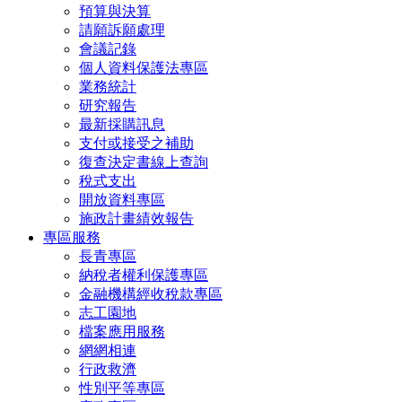
預算與決算
請願訴願處理
會議記錄
個人資料保護法專區
業務統計
研究報告
最新採購訊息
支付或接受之補助
復查決定書線上查詢
稅式支出
開放資料專區
施政計畫績效報告
專區服務
長青專區
納稅者權利保護專區
金融機構經收稅款專區
志工園地
檔案應用服務
網網相連
行政救濟
性別平等專區