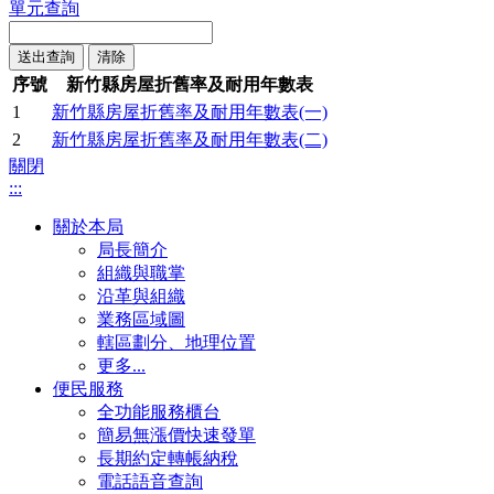
單元查詢
序號
新竹縣房屋折舊率及耐用年數表
1
新竹縣房屋折舊率及耐用年數表(一)
2
新竹縣房屋折舊率及耐用年數表(二)
關閉
:::
關於本局
局長簡介
組織與職掌
沿革與組織
業務區域圖
轄區劃分、地理位置
更多...
便民服務
全功能服務櫃台
簡易無漲價快速發單
長期約定轉帳納稅
電話語音查詢