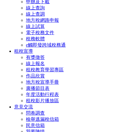
申辦及下載
線上查詢
線上查調
地方稅網路申報
線上試算
電子稅務文件
稅務軟體
e觸即發跨域稅務通
租稅宣導
有獎徵答
線上報名
租稅教育學習專區
作品欣賞
地方稅宣導手冊
廣播節目表
年度活動行程表
租稅影片播放區
意見交流
問卷調查
檢舉逃漏稅信箱
民意信箱
我要陳情