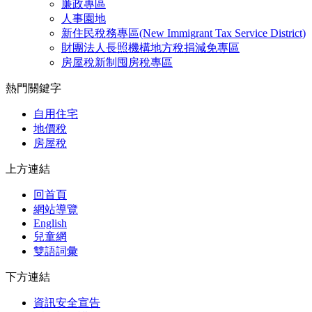
廉政專區
人事園地
新住民稅務專區(New Immigrant Tax Service District)
財團法人長照機構地方稅捐減免專區
房屋稅新制囤房稅專區
熱門關鍵字
自用住宅
地價稅
房屋稅
上方連結
回首頁
網站導覽
English
兒童網
雙語詞彙
下方連結
資訊安全宣告