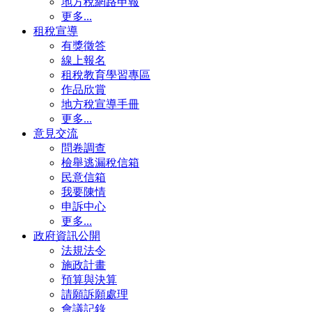
地方稅網路申報
更多...
租稅宣導
有獎徵答
線上報名
租稅教育學習專區
作品欣賞
地方稅宣導手冊
更多...
意見交流
問卷調查
檢舉逃漏稅信箱
民意信箱
我要陳情
申訴中心
更多...
政府資訊公開
法規法令
施政計畫
預算與決算
請願訴願處理
會議記錄