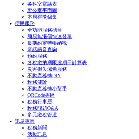
各科室電話表
辦公室平面圖
本局得獎錦集
便民服務
全功能服務櫃台
簡易無漲價快速發單
長期約定轉帳納稅
電話語音查詢
預約服務
各稅繳納期限逾期日計算表
災害損失減免服務
不動產移轉DIY
稅務健診
不動產移轉小幫手
QRCode專區
稅務行事曆
稅務問題Q&A
多元繳稅管道
訊息專區
稅務新聞
活動訊息