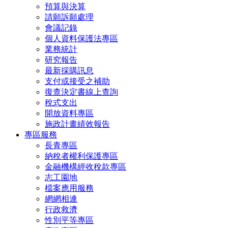
預算與決算
請願訴願處理
會議記錄
個人資料保護法專區
業務統計
研究報告
最新採購訊息
支付或接受之補助
復查決定書線上查詢
稅式支出
開放資料專區
施政計畫績效報告
專區服務
長青專區
納稅者權利保護專區
金融機構經收稅款專區
志工園地
檔案應用服務
網網相連
行政救濟
性別平等專區