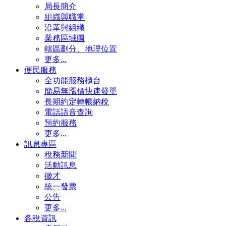
局長簡介
組織與職掌
沿革與組織
業務區域圖
轄區劃分、地理位置
更多...
便民服務
全功能服務櫃台
簡易無漲價快速發單
長期約定轉帳納稅
電話語音查詢
預約服務
更多...
訊息專區
稅務新聞
活動訊息
徵才
統一發票
公告
更多...
各稅資訊