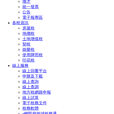
徵才
統一發票
公告
電子報專區
各稅資訊
房屋稅
地價稅
土地增值稅
契稅
娛樂稅
使用牌照稅
印花稅
線上服務
線上回覆平台
申辦及下載
線上查詢
線上查調
地方稅網路申報
線上試算
電子稅務文件
稅務軟體
e觸即發跨域稅務通