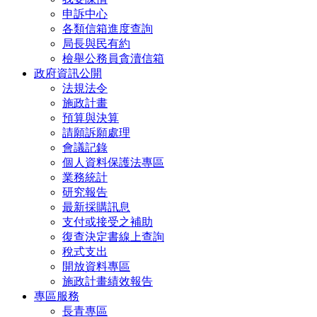
申訴中心
各類信箱進度查詢
局長與民有約
檢舉公務員貪瀆信箱
政府資訊公開
法規法令
施政計畫
預算與決算
請願訴願處理
會議記錄
個人資料保護法專區
業務統計
研究報告
最新採購訊息
支付或接受之補助
復查決定書線上查詢
稅式支出
開放資料專區
施政計畫績效報告
專區服務
長青專區