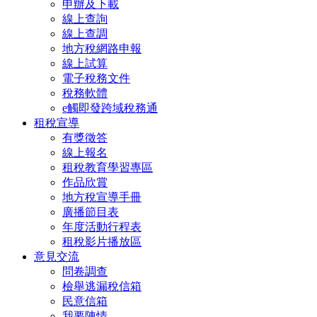
申辦及下載
線上查詢
線上查調
地方稅網路申報
線上試算
電子稅務文件
稅務軟體
e觸即發跨域稅務通
租稅宣導
有獎徵答
線上報名
租稅教育學習專區
作品欣賞
地方稅宣導手冊
廣播節目表
年度活動行程表
租稅影片播放區
意見交流
問卷調查
檢舉逃漏稅信箱
民意信箱
我要陳情