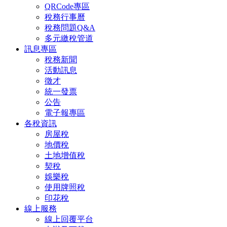
QRCode專區
稅務行事曆
稅務問題Q&A
多元繳稅管道
訊息專區
稅務新聞
活動訊息
徵才
統一發票
公告
電子報專區
各稅資訊
房屋稅
地價稅
土地增值稅
契稅
娛樂稅
使用牌照稅
印花稅
線上服務
線上回覆平台