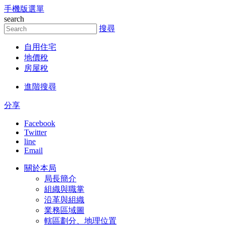
手機版選單
跳到主要內容區塊
search
搜尋
自用住宅
地價稅
房屋稅
進階搜尋
分享
Facebook
Twitter
line
Email
關於本局
局長簡介
組織與職掌
沿革與組織
業務區域圖
轄區劃分、地理位置