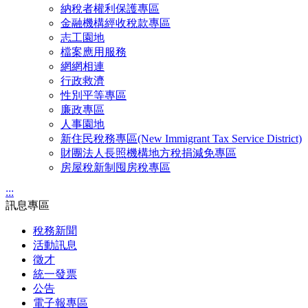
納稅者權利保護專區
金融機構經收稅款專區
志工園地
檔案應用服務
網網相連
行政救濟
性別平等專區
廉政專區
人事園地
新住民稅務專區(New Immigrant Tax Service District)
財團法人長照機構地方稅捐減免專區
房屋稅新制囤房稅專區
:::
訊息專區
稅務新聞
活動訊息
徵才
統一發票
公告
電子報專區