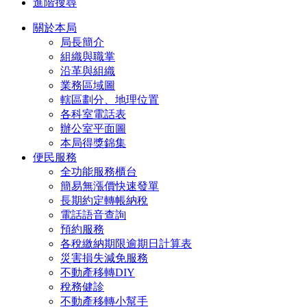
進階搜尋
關於本局
局長簡介
組織與職掌
沿革與組織
業務區域圖
轄區劃分、地理位置
各科室電話表
辦公室平面圖
本局得獎錦集
便民服務
全功能服務櫃台
簡易無漲價快速發單
長期約定轉帳納稅
電話語音查詢
預約服務
各稅繳納期限逾期日計算表
災害損失減免服務
不動產移轉DIY
稅務健診
不動產移轉小幫手