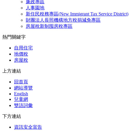
廉政專區
人事園地
新住民稅務專區(New Immigrant Tax Service District)
財團法人長照機構地方稅捐減免專區
房屋稅新制囤房稅專區
熱門關鍵字
自用住宅
地價稅
房屋稅
上方連結
回首頁
網站導覽
English
兒童網
雙語詞彙
下方連結
資訊安全宣告