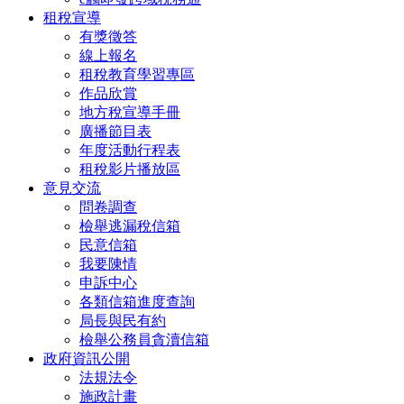
租稅宣導
有獎徵答
線上報名
租稅教育學習專區
作品欣賞
地方稅宣導手冊
廣播節目表
年度活動行程表
租稅影片播放區
意見交流
問卷調查
檢舉逃漏稅信箱
民意信箱
我要陳情
申訴中心
各類信箱進度查詢
局長與民有約
檢舉公務員貪瀆信箱
政府資訊公開
法規法令
施政計畫