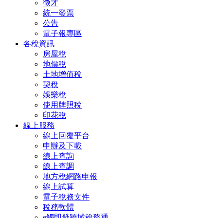
徵才
統一發票
公告
電子報專區
各稅資訊
房屋稅
地價稅
土地增值稅
契稅
娛樂稅
使用牌照稅
印花稅
線上服務
線上回覆平台
申辦及下載
線上查詢
線上查調
地方稅網路申報
線上試算
電子稅務文件
稅務軟體
e觸即發跨域稅務通