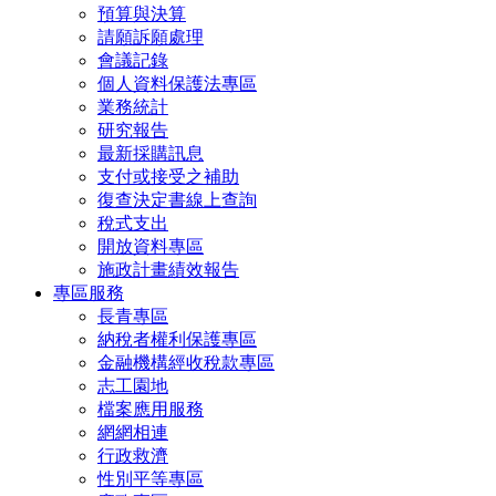
預算與決算
請願訴願處理
會議記錄
個人資料保護法專區
業務統計
研究報告
最新採購訊息
支付或接受之補助
復查決定書線上查詢
稅式支出
開放資料專區
施政計畫績效報告
專區服務
長青專區
納稅者權利保護專區
金融機構經收稅款專區
志工園地
檔案應用服務
網網相連
行政救濟
性別平等專區