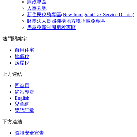
廉政專區
人事園地
新住民稅務專區(New Immigrant Tax Service District)
財團法人長照機構地方稅捐減免專區
房屋稅新制囤房稅專區
熱門關鍵字
自用住宅
地價稅
房屋稅
上方連結
回首頁
網站導覽
English
兒童網
雙語詞彙
下方連結
資訊安全宣告