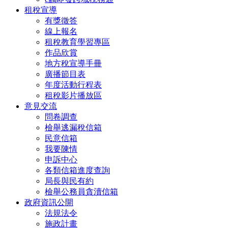
租稅宣導
有獎徵答
線上報名
租稅教育學習專區
作品欣賞
地方稅宣導手冊
廣播節目表
年度活動行程表
租稅影片播放區
意見交流
問卷調查
檢舉逃漏稅信箱
民意信箱
我要陳情
申訴中心
各類信箱進度查詢
局長與民有約
檢舉公務員貪瀆信箱
政府資訊公開
法規法令
施政計畫