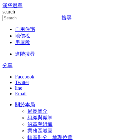
漢堡選單
跳到主要內容區塊
search
搜尋
自用住宅
地價稅
房屋稅
進階搜尋
分享
Facebook
Twitter
line
Email
關於本局
局長簡介
組織與職掌
沿革與組織
業務區域圖
轄區劃分、地理位置