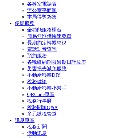
各科室電話表
辦公室平面圖
本局得獎錦集
便民服務
全功能服務櫃台
簡易無漲價快速發單
長期約定轉帳納稅
電話語音查詢
預約服務
各稅繳納期限逾期日計算表
災害損失減免服務
不動產移轉DIY
稅務健診
不動產移轉小幫手
QRCode專區
稅務行事曆
稅務問題Q&A
多元繳稅管道
訊息專區
稅務新聞
活動訊息