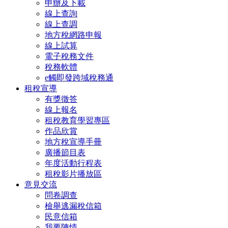
申辦及下載
線上查詢
線上查調
地方稅網路申報
線上試算
電子稅務文件
稅務軟體
e觸即發跨域稅務通
租稅宣導
有獎徵答
線上報名
租稅教育學習專區
作品欣賞
地方稅宣導手冊
廣播節目表
年度活動行程表
租稅影片播放區
意見交流
問卷調查
檢舉逃漏稅信箱
民意信箱
我要陳情