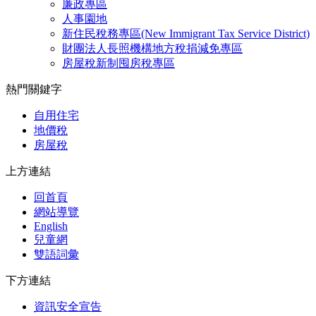
廉政專區
人事園地
新住民稅務專區(New Immigrant Tax Service District)
財團法人長照機構地方稅捐減免專區
房屋稅新制囤房稅專區
熱門關鍵字
自用住宅
地價稅
房屋稅
上方連結
回首頁
網站導覽
English
兒童網
雙語詞彙
下方連結
資訊安全宣告