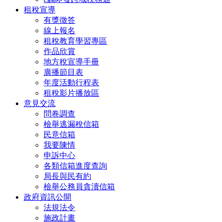
租稅宣導
有獎徵答
線上報名
租稅教育學習專區
作品欣賞
地方稅宣導手冊
廣播節目表
年度活動行程表
租稅影片播放區
意見交流
問卷調查
檢舉逃漏稅信箱
民意信箱
我要陳情
申訴中心
各類信箱進度查詢
局長與民有約
檢舉公務員貪瀆信箱
政府資訊公開
法規法令
施政計畫