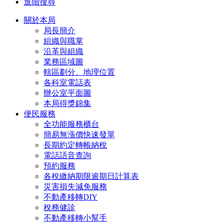
進階搜尋
關於本局
局長簡介
組織與職掌
沿革與組織
業務區域圖
轄區劃分、地理位置
各科室電話表
辦公室平面圖
本局得獎錦集
便民服務
全功能服務櫃台
簡易無漲價快速發單
長期約定轉帳納稅
電話語音查詢
預約服務
各稅繳納期限逾期日計算表
災害損失減免服務
不動產移轉DIY
稅務健診
不動產移轉小幫手