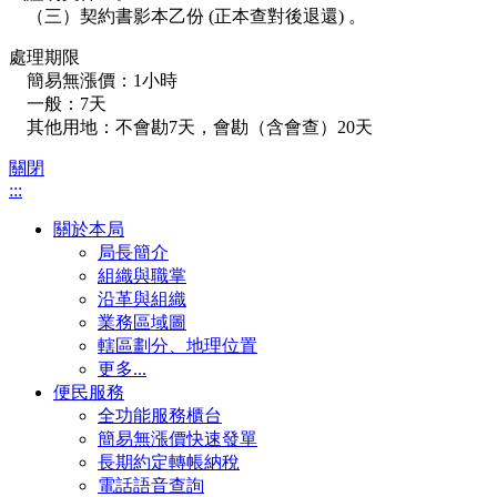
（三）契約書影本乙份 (正本查對後退還) 。
處理期限
簡易無漲價：1小時
一般：7天
其他用地：不會勘7天，會勘（含會查）20天
關閉
:::
關於本局
局長簡介
組織與職掌
沿革與組織
業務區域圖
轄區劃分、地理位置
更多...
便民服務
全功能服務櫃台
簡易無漲價快速發單
長期約定轉帳納稅
電話語音查詢