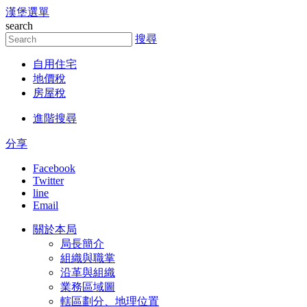
漢堡選單
跳到主要內容區塊
search
搜尋
自用住宅
地價稅
房屋稅
進階搜尋
分享
Facebook
Twitter
line
Email
關於本局
局長簡介
組織與職掌
沿革與組織
業務區域圖
轄區劃分、地理位置