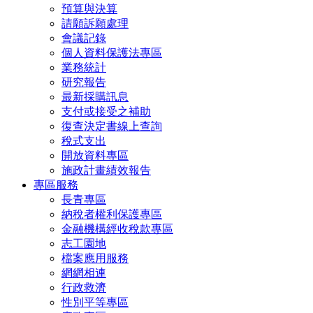
預算與決算
請願訴願處理
會議記錄
個人資料保護法專區
業務統計
研究報告
最新採購訊息
支付或接受之補助
復查決定書線上查詢
稅式支出
開放資料專區
施政計畫績效報告
專區服務
長青專區
納稅者權利保護專區
金融機構經收稅款專區
志工園地
檔案應用服務
網網相連
行政救濟
性別平等專區