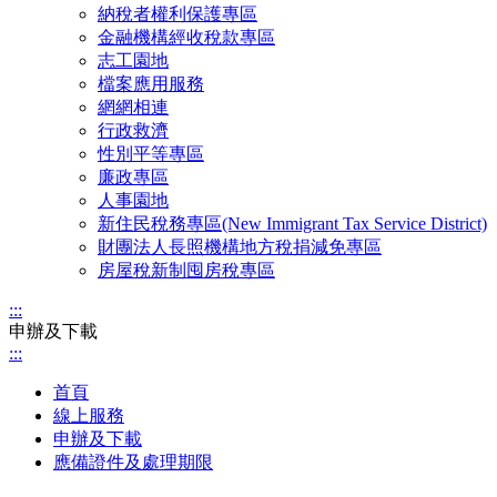
納稅者權利保護專區
金融機構經收稅款專區
志工園地
檔案應用服務
網網相連
行政救濟
性別平等專區
廉政專區
人事園地
新住民稅務專區(New Immigrant Tax Service District)
財團法人長照機構地方稅捐減免專區
房屋稅新制囤房稅專區
:::
申辦及下載
:::
首頁
線上服務
申辦及下載
應備證件及處理期限