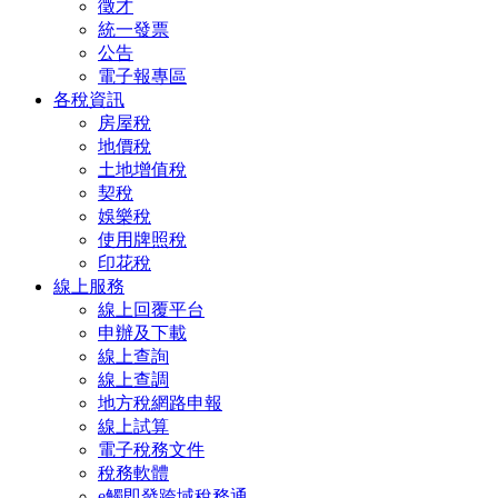
徵才
統一發票
公告
電子報專區
各稅資訊
房屋稅
地價稅
土地增值稅
契稅
娛樂稅
使用牌照稅
印花稅
線上服務
線上回覆平台
申辦及下載
線上查詢
線上查調
地方稅網路申報
線上試算
電子稅務文件
稅務軟體
e觸即發跨域稅務通