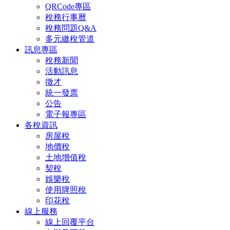
QRCode專區
稅務行事曆
稅務問題Q&A
多元繳稅管道
訊息專區
稅務新聞
活動訊息
徵才
統一發票
公告
電子報專區
各稅資訊
房屋稅
地價稅
土地增值稅
契稅
娛樂稅
使用牌照稅
印花稅
線上服務
線上回覆平台