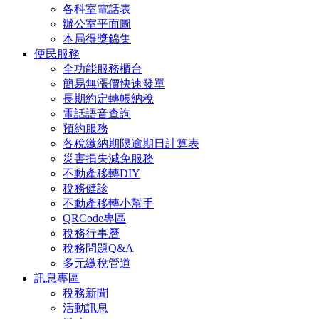
各科室電話表
辦公室平面圖
本局得獎錦集
便民服務
全功能服務櫃台
簡易無漲價快速發單
長期約定轉帳納稅
電話語音查詢
預約服務
各稅繳納期限逾期日計算表
災害損失減免服務
不動產移轉DIY
稅務健診
不動產移轉小幫手
QRCode專區
稅務行事曆
稅務問題Q&A
多元繳稅管道
訊息專區
稅務新聞
活動訊息