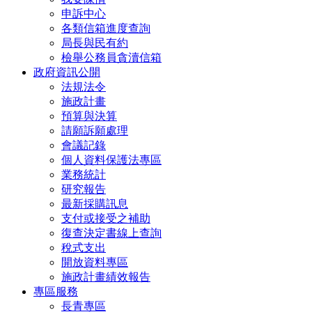
申訴中心
各類信箱進度查詢
局長與民有約
檢舉公務員貪瀆信箱
政府資訊公開
法規法令
施政計畫
預算與決算
請願訴願處理
會議記錄
個人資料保護法專區
業務統計
研究報告
最新採購訊息
支付或接受之補助
復查決定書線上查詢
稅式支出
開放資料專區
施政計畫績效報告
專區服務
長青專區