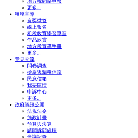
地方稅網路申報
更多...
租稅宣導
有獎徵答
線上報名
租稅教育學習專區
作品欣賞
地方稅宣導手冊
更多...
意見交流
問卷調查
檢舉逃漏稅信箱
民意信箱
我要陳情
申訴中心
更多...
政府資訊公開
法規法令
施政計畫
預算與決算
請願訴願處理
會議記錄