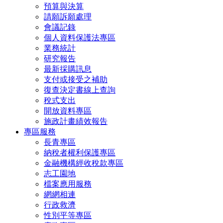
預算與決算
請願訴願處理
會議記錄
個人資料保護法專區
業務統計
研究報告
最新採購訊息
支付或接受之補助
復查決定書線上查詢
稅式支出
開放資料專區
施政計畫績效報告
專區服務
長青專區
納稅者權利保護專區
金融機構經收稅款專區
志工園地
檔案應用服務
網網相連
行政救濟
性別平等專區