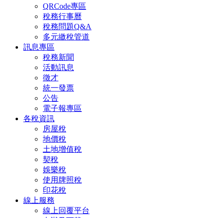
QRCode專區
稅務行事曆
稅務問題Q&A
多元繳稅管道
訊息專區
稅務新聞
活動訊息
徵才
統一發票
公告
電子報專區
各稅資訊
房屋稅
地價稅
土地增值稅
契稅
娛樂稅
使用牌照稅
印花稅
線上服務
線上回覆平台