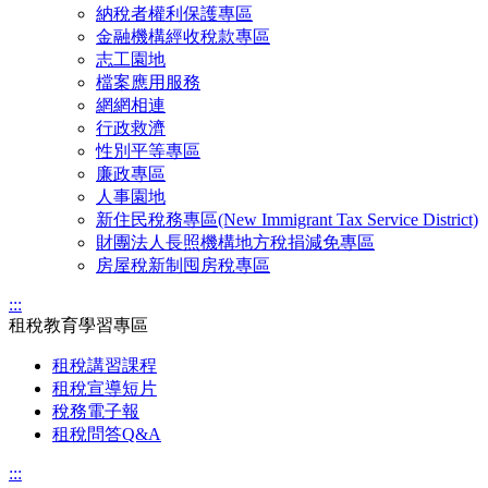
納稅者權利保護專區
金融機構經收稅款專區
志工園地
檔案應用服務
網網相連
行政救濟
性別平等專區
廉政專區
人事園地
新住民稅務專區(New Immigrant Tax Service District)
財團法人長照機構地方稅捐減免專區
房屋稅新制囤房稅專區
:::
租稅教育學習專區
租稅講習課程
租稅宣導短片
稅務電子報
租稅問答Q&A
:::