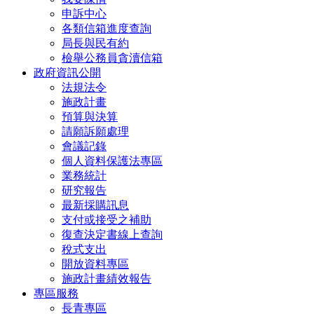
申訴中心
各類信箱進度查詢
局長與民有約
檢舉公務員貪瀆信箱
政府資訊公開
法規法令
施政計畫
預算與決算
請願訴願處理
會議記錄
個人資料保護法專區
業務統計
研究報告
最新採購訊息
支付或接受之補助
復查決定書線上查詢
稅式支出
開放資料專區
施政計畫績效報告
專區服務
長青專區