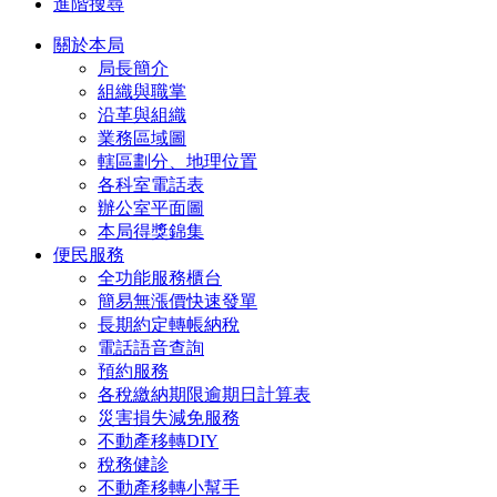
進階搜尋
關於本局
局長簡介
組織與職掌
沿革與組織
業務區域圖
轄區劃分、地理位置
各科室電話表
辦公室平面圖
本局得獎錦集
便民服務
全功能服務櫃台
簡易無漲價快速發單
長期約定轉帳納稅
電話語音查詢
預約服務
各稅繳納期限逾期日計算表
災害損失減免服務
不動產移轉DIY
稅務健診
不動產移轉小幫手