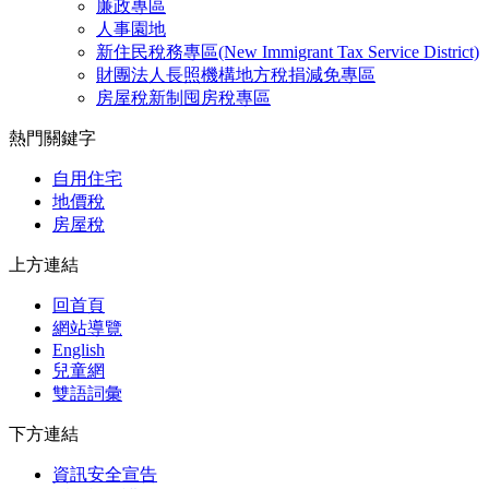
廉政專區
人事園地
新住民稅務專區(New Immigrant Tax Service District)
財團法人長照機構地方稅捐減免專區
房屋稅新制囤房稅專區
熱門關鍵字
自用住宅
地價稅
房屋稅
上方連結
回首頁
網站導覽
English
兒童網
雙語詞彙
下方連結
資訊安全宣告