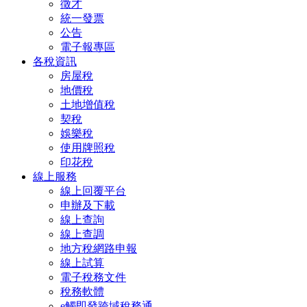
徵才
統一發票
公告
電子報專區
各稅資訊
房屋稅
地價稅
土地增值稅
契稅
娛樂稅
使用牌照稅
印花稅
線上服務
線上回覆平台
申辦及下載
線上查詢
線上查調
地方稅網路申報
線上試算
電子稅務文件
稅務軟體
e觸即發跨域稅務通