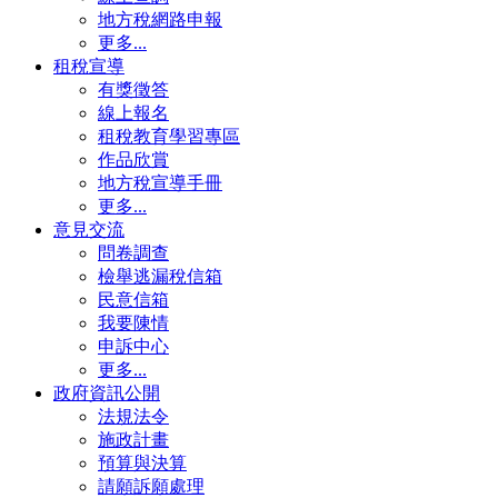
地方稅網路申報
更多...
租稅宣導
有獎徵答
線上報名
租稅教育學習專區
作品欣賞
地方稅宣導手冊
更多...
意見交流
問卷調查
檢舉逃漏稅信箱
民意信箱
我要陳情
申訴中心
更多...
政府資訊公開
法規法令
施政計畫
預算與決算
請願訴願處理