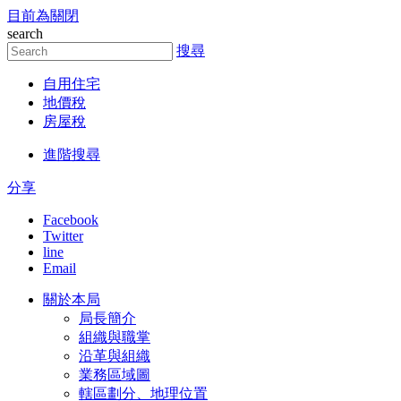
目前為關閉
跳到主要內容區塊
search
搜尋
自用住宅
地價稅
房屋稅
進階搜尋
分享
Facebook
Twitter
line
Email
關於本局
局長簡介
組織與職掌
沿革與組織
業務區域圖
轄區劃分、地理位置