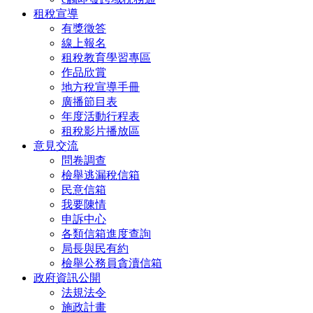
租稅宣導
有獎徵答
線上報名
租稅教育學習專區
作品欣賞
地方稅宣導手冊
廣播節目表
年度活動行程表
租稅影片播放區
意見交流
問卷調查
檢舉逃漏稅信箱
民意信箱
我要陳情
申訴中心
各類信箱進度查詢
局長與民有約
檢舉公務員貪瀆信箱
政府資訊公開
法規法令
施政計畫