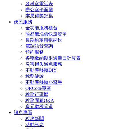
各科室電話表
辦公室平面圖
本局得獎錦集
便民服務
全功能服務櫃台
簡易無漲價快速發單
長期約定轉帳納稅
電話語音查詢
預約服務
各稅繳納期限逾期日計算表
災害損失減免服務
不動產移轉DIY
稅務健診
不動產移轉小幫手
QRCode專區
稅務行事曆
稅務問題Q&A
多元繳稅管道
訊息專區
稅務新聞
活動訊息