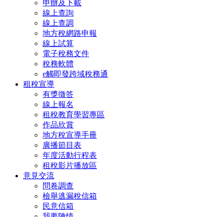
申辦及下載
線上查詢
線上查調
地方稅網路申報
線上試算
電子稅務文件
稅務軟體
e觸即發跨域稅務通
租稅宣導
有獎徵答
線上報名
租稅教育學習專區
作品欣賞
地方稅宣導手冊
廣播節目表
年度活動行程表
租稅影片播放區
意見交流
問卷調查
檢舉逃漏稅信箱
民意信箱
我要陳情