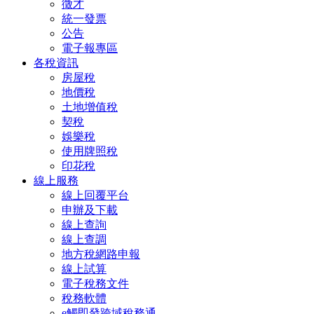
徵才
統一發票
公告
電子報專區
各稅資訊
房屋稅
地價稅
土地增值稅
契稅
娛樂稅
使用牌照稅
印花稅
線上服務
線上回覆平台
申辦及下載
線上查詢
線上查調
地方稅網路申報
線上試算
電子稅務文件
稅務軟體
e觸即發跨域稅務通