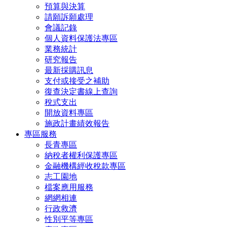
預算與決算
請願訴願處理
會議記錄
個人資料保護法專區
業務統計
研究報告
最新採購訊息
支付或接受之補助
復查決定書線上查詢
稅式支出
開放資料專區
施政計畫績效報告
專區服務
長青專區
納稅者權利保護專區
金融機構經收稅款專區
志工園地
檔案應用服務
網網相連
行政救濟
性別平等專區