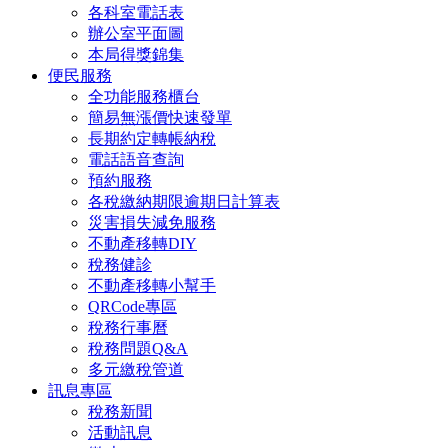
各科室電話表
辦公室平面圖
本局得獎錦集
便民服務
全功能服務櫃台
簡易無漲價快速發單
長期約定轉帳納稅
電話語音查詢
預約服務
各稅繳納期限逾期日計算表
災害損失減免服務
不動產移轉DIY
稅務健診
不動產移轉小幫手
QRCode專區
稅務行事曆
稅務問題Q&A
多元繳稅管道
訊息專區
稅務新聞
活動訊息