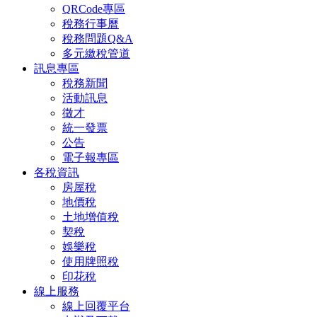
QRCode專區
稅務行事曆
稅務問題Q&A
多元繳稅管道
訊息專區
稅務新聞
活動訊息
徵才
統一發票
公告
電子報專區
各稅資訊
房屋稅
地價稅
土地增值稅
契稅
娛樂稅
使用牌照稅
印花稅
線上服務
線上回覆平台