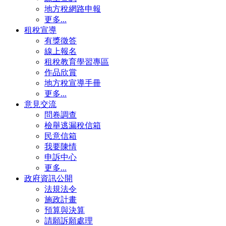
地方稅網路申報
更多...
租稅宣導
有獎徵答
線上報名
租稅教育學習專區
作品欣賞
地方稅宣導手冊
更多...
意見交流
問卷調查
檢舉逃漏稅信箱
民意信箱
我要陳情
申訴中心
更多...
政府資訊公開
法規法令
施政計畫
預算與決算
請願訴願處理