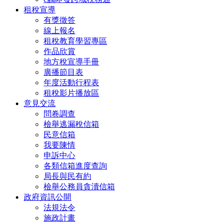
租稅宣導
有獎徵答
線上報名
租稅教育學習專區
作品欣賞
地方稅宣導手冊
廣播節目表
年度活動行程表
租稅影片播放區
意見交流
問卷調查
檢舉逃漏稅信箱
民意信箱
我要陳情
申訴中心
各類信箱進度查詢
局長與民有約
檢舉公務員貪瀆信箱
政府資訊公開
法規法令
施政計畫