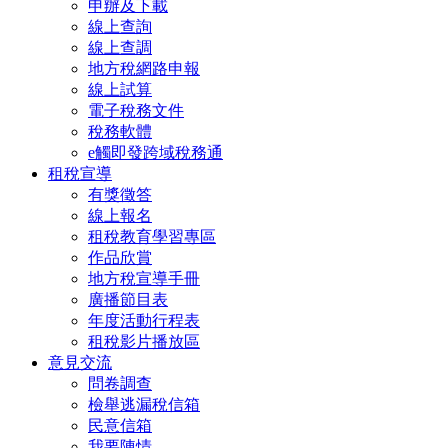
申辦及下載
線上查詢
線上查調
地方稅網路申報
線上試算
電子稅務文件
稅務軟體
e觸即發跨域稅務通
租稅宣導
有獎徵答
線上報名
租稅教育學習專區
作品欣賞
地方稅宣導手冊
廣播節目表
年度活動行程表
租稅影片播放區
意見交流
問卷調查
檢舉逃漏稅信箱
民意信箱
我要陳情