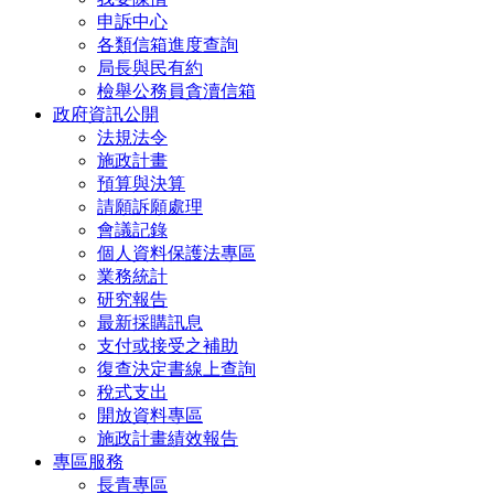
申訴中心
各類信箱進度查詢
局長與民有約
檢舉公務員貪瀆信箱
政府資訊公開
法規法令
施政計畫
預算與決算
請願訴願處理
會議記錄
個人資料保護法專區
業務統計
研究報告
最新採購訊息
支付或接受之補助
復查決定書線上查詢
稅式支出
開放資料專區
施政計畫績效報告
專區服務
長青專區