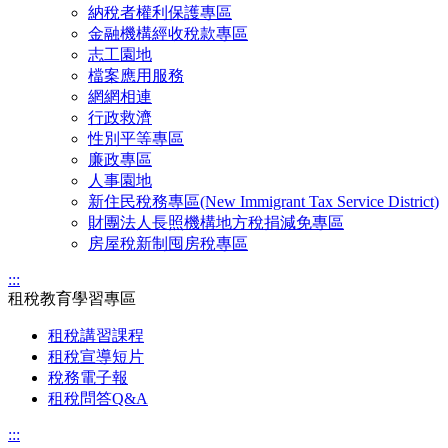
納稅者權利保護專區
金融機構經收稅款專區
志工園地
檔案應用服務
網網相連
行政救濟
性別平等專區
廉政專區
人事園地
新住民稅務專區(New Immigrant Tax Service District)
財團法人長照機構地方稅捐減免專區
房屋稅新制囤房稅專區
:::
租稅教育學習專區
租稅講習課程
租稅宣導短片
稅務電子報
租稅問答Q&A
:::