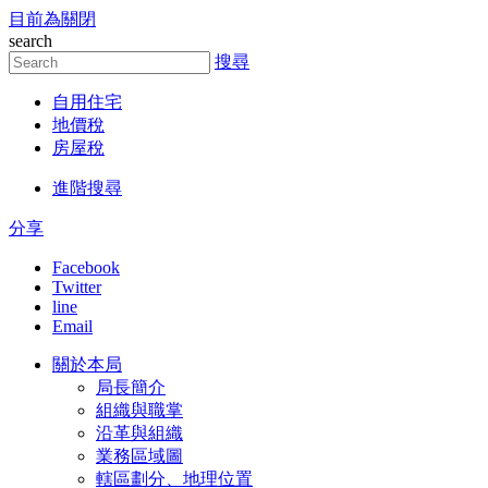
目前為關閉
跳到主要內容區塊
search
搜尋
自用住宅
地價稅
房屋稅
進階搜尋
分享
Facebook
Twitter
line
Email
關於本局
局長簡介
組織與職掌
沿革與組織
業務區域圖
轄區劃分、地理位置