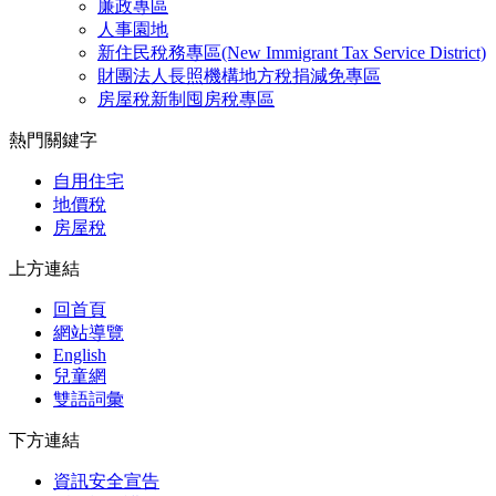
廉政專區
人事園地
新住民稅務專區(New Immigrant Tax Service District)
財團法人長照機構地方稅捐減免專區
房屋稅新制囤房稅專區
熱門關鍵字
自用住宅
地價稅
房屋稅
上方連結
回首頁
網站導覽
English
兒童網
雙語詞彙
下方連結
資訊安全宣告