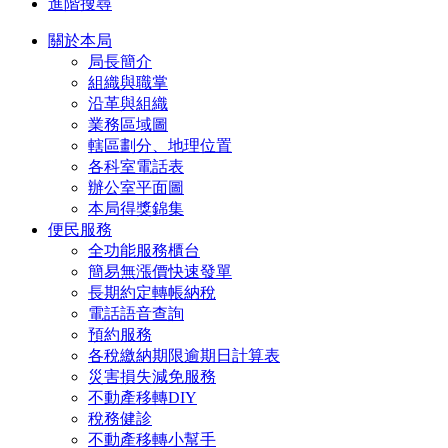
進階搜尋
關於本局
局長簡介
組織與職掌
沿革與組織
業務區域圖
轄區劃分、地理位置
各科室電話表
辦公室平面圖
本局得獎錦集
便民服務
全功能服務櫃台
簡易無漲價快速發單
長期約定轉帳納稅
電話語音查詢
預約服務
各稅繳納期限逾期日計算表
災害損失減免服務
不動產移轉DIY
稅務健診
不動產移轉小幫手