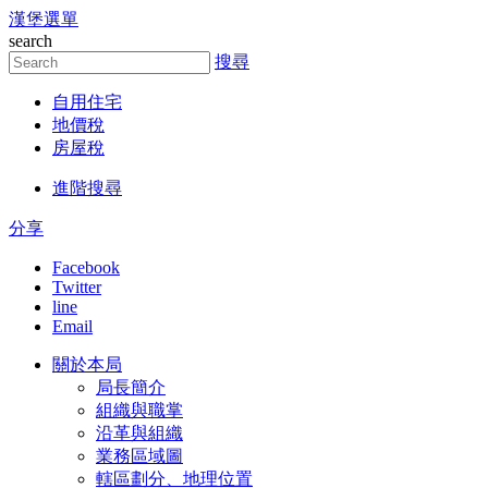
漢堡選單
跳到主要內容區塊
search
搜尋
自用住宅
地價稅
房屋稅
進階搜尋
分享
Facebook
Twitter
line
Email
關於本局
局長簡介
組織與職掌
沿革與組織
業務區域圖
轄區劃分、地理位置