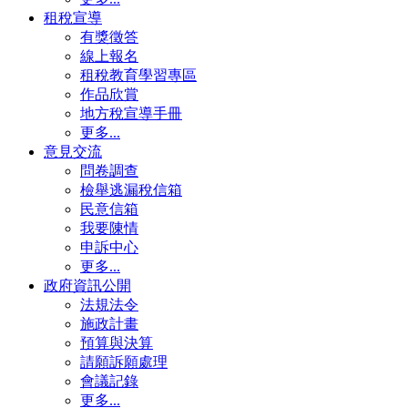
租稅宣導
有獎徵答
線上報名
租稅教育學習專區
作品欣賞
地方稅宣導手冊
更多...
意見交流
問卷調查
檢舉逃漏稅信箱
民意信箱
我要陳情
申訴中心
更多...
政府資訊公開
法規法令
施政計畫
預算與決算
請願訴願處理
會議記錄
更多...