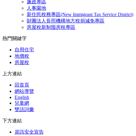
廉政專區
人事園地
新住民稅務專區(New Immigrant Tax Service District)
財團法人長照機構地方稅捐減免專區
房屋稅新制囤房稅專區
熱門關鍵字
自用住宅
地價稅
房屋稅
上方連結
回首頁
網站導覽
English
兒童網
雙語詞彙
下方連結
資訊安全宣告