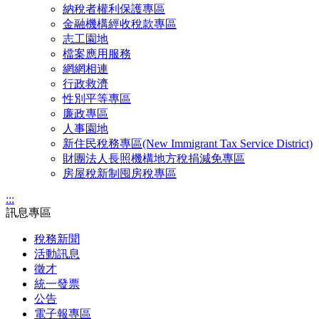
納稅者權利保護專區
金融機構經收稅款專區
志工園地
檔案應用服務
網網相連
行政救濟
性別平等專區
廉政專區
人事園地
新住民稅務專區(New Immigrant Tax Service District)
財團法人長照機構地方稅捐減免專區
房屋稅新制囤房稅專區
:::
訊息專區
稅務新聞
活動訊息
徵才
統一發票
公告
電子報專區