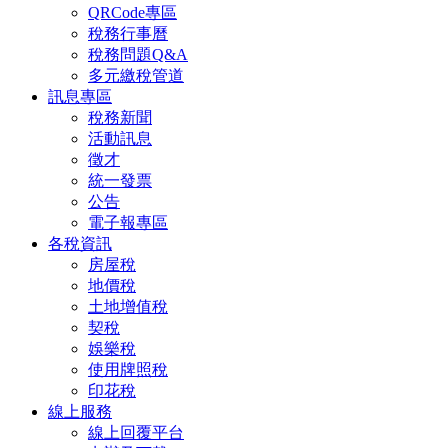
QRCode專區
稅務行事曆
稅務問題Q&A
多元繳稅管道
訊息專區
稅務新聞
活動訊息
徵才
統一發票
公告
電子報專區
各稅資訊
房屋稅
地價稅
土地增值稅
契稅
娛樂稅
使用牌照稅
印花稅
線上服務
線上回覆平台