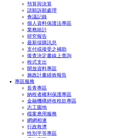
預算與決算
請願訴願處理
會議記錄
個人資料保護法專區
業務統計
研究報告
最新採購訊息
支付或接受之補助
復查決定書線上查詢
稅式支出
開放資料專區
施政計畫績效報告
專區服務
長青專區
納稅者權利保護專區
金融機構經收稅款專區
志工園地
檔案應用服務
網網相連
行政救濟
性別平等專區