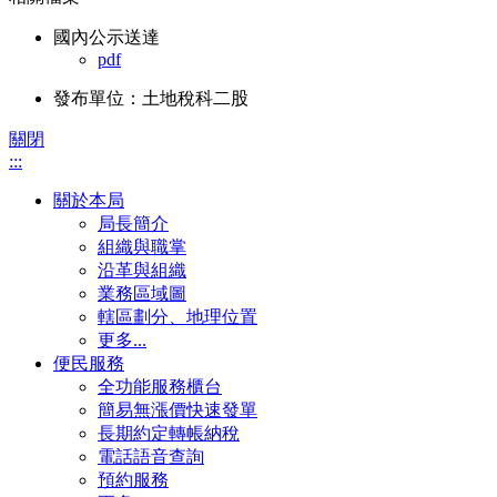
國內公示送達
pdf
發布單位：土地稅科二股
關閉
:::
關於本局
局長簡介
組織與職掌
沿革與組織
業務區域圖
轄區劃分、地理位置
更多...
便民服務
全功能服務櫃台
簡易無漲價快速發單
長期約定轉帳納稅
電話語音查詢
預約服務