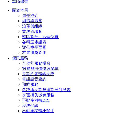
進階搜尋
關於本局
局長簡介
組織與職掌
沿革與組織
業務區域圖
轄區劃分、地理位置
各科室電話表
辦公室平面圖
本局得獎錦集
便民服務
全功能服務櫃台
簡易無漲價快速發單
長期約定轉帳納稅
電話語音查詢
預約服務
各稅繳納期限逾期日計算表
災害損失減免服務
不動產移轉DIY
稅務健診
不動產移轉小幫手