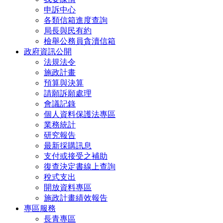
申訴中心
各類信箱進度查詢
局長與民有約
檢舉公務員貪瀆信箱
政府資訊公開
法規法令
施政計畫
預算與決算
請願訴願處理
會議記錄
個人資料保護法專區
業務統計
研究報告
最新採購訊息
支付或接受之補助
復查決定書線上查詢
稅式支出
開放資料專區
施政計畫績效報告
專區服務
長青專區