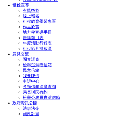
租稅宣導
有獎徵答
線上報名
租稅教育學習專區
作品欣賞
地方稅宣導手冊
廣播節目表
年度活動行程表
租稅影片播放區
意見交流
問卷調查
檢舉逃漏稅信箱
民意信箱
我要陳情
申訴中心
各類信箱進度查詢
局長與民有約
檢舉公務員貪瀆信箱
政府資訊公開
法規法令
施政計畫