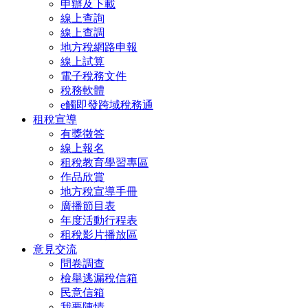
申辦及下載
線上查詢
線上查調
地方稅網路申報
線上試算
電子稅務文件
稅務軟體
e觸即發跨域稅務通
租稅宣導
有獎徵答
線上報名
租稅教育學習專區
作品欣賞
地方稅宣導手冊
廣播節目表
年度活動行程表
租稅影片播放區
意見交流
問卷調查
檢舉逃漏稅信箱
民意信箱
我要陳情