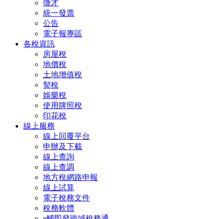
徵才
統一發票
公告
電子報專區
各稅資訊
房屋稅
地價稅
土地增值稅
契稅
娛樂稅
使用牌照稅
印花稅
線上服務
線上回覆平台
申辦及下載
線上查詢
線上查調
地方稅網路申報
線上試算
電子稅務文件
稅務軟體
e觸即發跨域稅務通