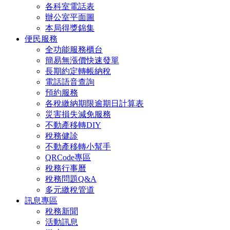
各科室電話表
辦公室平面圖
本局得獎錦集
便民服務
全功能服務櫃台
簡易無漲價快速發單
長期約定轉帳納稅
電話語音查詢
預約服務
各稅繳納期限逾期日計算表
災害損失減免服務
不動產移轉DIY
稅務健診
不動產移轉小幫手
QRCode專區
稅務行事曆
稅務問題Q&A
多元繳稅管道
訊息專區
稅務新聞
活動訊息