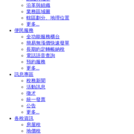
沿革與組織
業務區域圖
轄區劃分、地理位置
更多...
便民服務
全功能服務櫃台
簡易無漲價快速發單
長期約定轉帳納稅
電話語音查詢
預約服務
更多...
訊息專區
稅務新聞
活動訊息
徵才
統一發票
公告
更多...
各稅資訊
房屋稅
地價稅