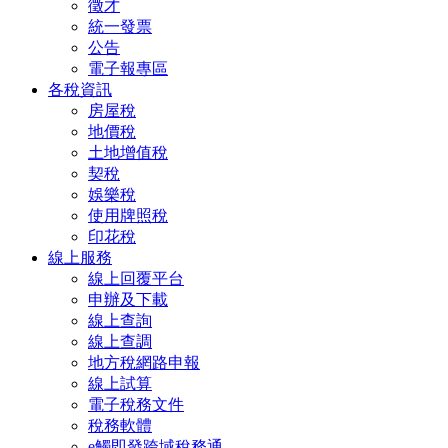
徵才
統一發票
公告
電子報專區
各稅資訊
房屋稅
地價稅
土地增值稅
契稅
娛樂稅
使用牌照稅
印花稅
線上服務
線上回覆平台
申辦及下載
線上查詢
線上查調
地方稅網路申報
線上試算
電子稅務文件
稅務軟體
e觸即發跨域稅務通