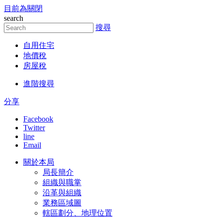
目前為關閉
跳到主要內容區塊
search
搜尋
自用住宅
地價稅
房屋稅
進階搜尋
分享
Facebook
Twitter
line
Email
關於本局
局長簡介
組織與職掌
沿革與組織
業務區域圖
轄區劃分、地理位置