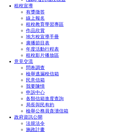
租稅宣導
有獎徵答
線上報名
租稅教育學習專區
作品欣賞
地方稅宣導手冊
廣播節目表
年度活動行程表
租稅影片播放區
意見交流
問卷調查
檢舉逃漏稅信箱
民意信箱
我要陳情
申訴中心
各類信箱進度查詢
局長與民有約
檢舉公務員貪瀆信箱
政府資訊公開
法規法令
施政計畫