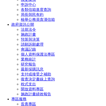
申訴中心
各類信箱進度查詢
局長與民有約
檢舉公務員貪瀆信箱
政府資訊公開
法規法令
施政計畫
預算與決算
請願訴願處理
會議記錄
個人資料保護法專區
業務統計
研究報告
最新採購訊息
支付或接受之補助
復查決定書線上查詢
稅式支出
開放資料專區
施政計畫績效報告
專區服務
長青專區