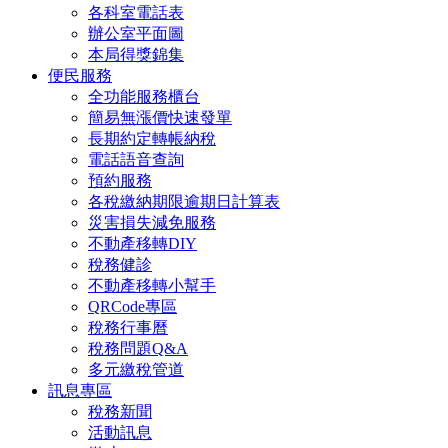
各科室電話表
辦公室平面圖
本局得獎錦集
便民服務
全功能服務櫃台
簡易無漲價快速發單
長期約定轉帳納稅
電話語音查詢
預約服務
各稅繳納期限逾期日計算表
災害損失減免服務
不動產移轉DIY
稅務健診
不動產移轉小幫手
QRCode專區
稅務行事曆
稅務問題Q&A
多元繳稅管道
訊息專區
稅務新聞
活動訊息