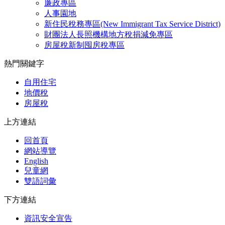
廉政專區
人事園地
新住民稅務專區(New Immigrant Tax Service District)
財團法人長照機構地方稅捐減免專區
房屋稅新制囤房稅專區
熱門關鍵字
自用住宅
地價稅
房屋稅
上方連結
回首頁
網站導覽
English
兒童網
雙語詞彙
下方連結
資訊安全宣告