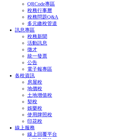
QRCode專區
稅務行事曆
稅務問題Q&A
多元繳稅管道
訊息專區
稅務新聞
活動訊息
徵才
統一發票
公告
電子報專區
各稅資訊
房屋稅
地價稅
土地增值稅
契稅
娛樂稅
使用牌照稅
印花稅
線上服務
線上回覆平台