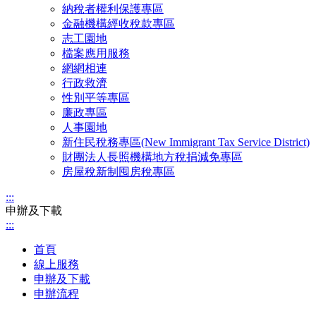
納稅者權利保護專區
金融機構經收稅款專區
志工園地
檔案應用服務
網網相連
行政救濟
性別平等專區
廉政專區
人事園地
新住民稅務專區(New Immigrant Tax Service District)
財團法人長照機構地方稅捐減免專區
房屋稅新制囤房稅專區
:::
申辦及下載
:::
首頁
線上服務
申辦及下載
申辦流程