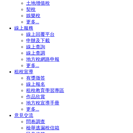
土地增值稅
契稅
娛樂稅
更多...
線上服務
線上回覆平台
申辦及下載
線上查詢
線上查調
地方稅網路申報
更多...
租稅宣導
有獎徵答
線上報名
租稅教育學習專區
作品欣賞
地方稅宣導手冊
更多...
意見交流
問卷調查
檢舉逃漏稅信箱