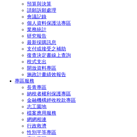
預算與決算
請願訴願處理
會議記錄
個人資料保護法專區
業務統計
研究報告
最新採購訊息
支付或接受之補助
復查決定書線上查詢
稅式支出
開放資料專區
施政計畫績效報告
專區服務
長青專區
納稅者權利保護專區
金融機構經收稅款專區
志工園地
檔案應用服務
網網相連
行政救濟
性別平等專區