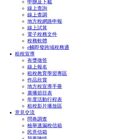
申辦及下載
線上查詢
線上查調
地方稅網路申報
線上試算
電子稅務文件
稅務軟體
e觸即發跨域稅務通
租稅宣導
有獎徵答
線上報名
租稅教育學習專區
作品欣賞
地方稅宣導手冊
廣播節目表
年度活動行程表
租稅影片播放區
意見交流
問卷調查
檢舉逃漏稅信箱
民意信箱
我要陳情