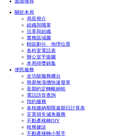
進階搜尋
關於本局
局長簡介
組織與職掌
沿革與組織
業務區域圖
轄區劃分、地理位置
各科室電話表
辦公室平面圖
本局得獎錦集
便民服務
全功能服務櫃台
簡易無漲價快速發單
長期約定轉帳納稅
電話語音查詢
預約服務
各稅繳納期限逾期日計算表
災害損失減免服務
不動產移轉DIY
稅務健診
不動產移轉小幫手