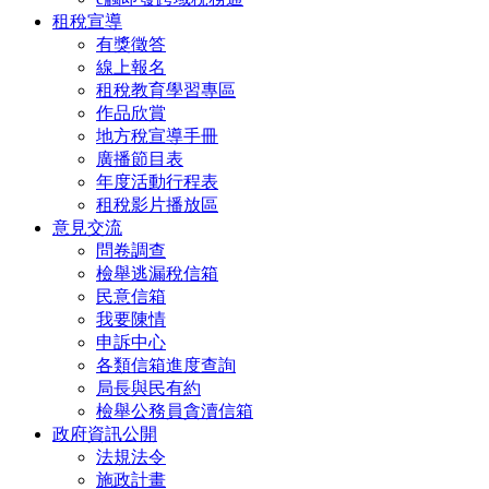
租稅宣導
有獎徵答
線上報名
租稅教育學習專區
作品欣賞
地方稅宣導手冊
廣播節目表
年度活動行程表
租稅影片播放區
意見交流
問卷調查
檢舉逃漏稅信箱
民意信箱
我要陳情
申訴中心
各類信箱進度查詢
局長與民有約
檢舉公務員貪瀆信箱
政府資訊公開
法規法令
施政計畫