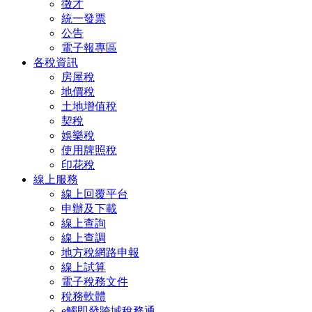
徵才
統一發票
公告
電子報專區
各稅資訊
房屋稅
地價稅
土地增值稅
契稅
娛樂稅
使用牌照稅
印花稅
線上服務
線上回覆平台
申辦及下載
線上查詢
線上查調
地方稅網路申報
線上試算
電子稅務文件
稅務軟體
e觸即發跨域稅務通