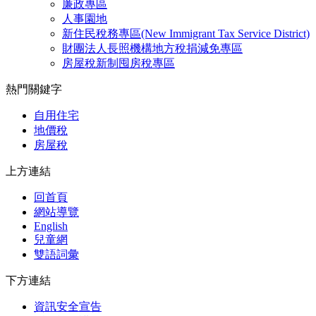
廉政專區
人事園地
新住民稅務專區(New Immigrant Tax Service District)
財團法人長照機構地方稅捐減免專區
房屋稅新制囤房稅專區
熱門關鍵字
自用住宅
地價稅
房屋稅
上方連結
回首頁
網站導覽
English
兒童網
雙語詞彙
下方連結
資訊安全宣告