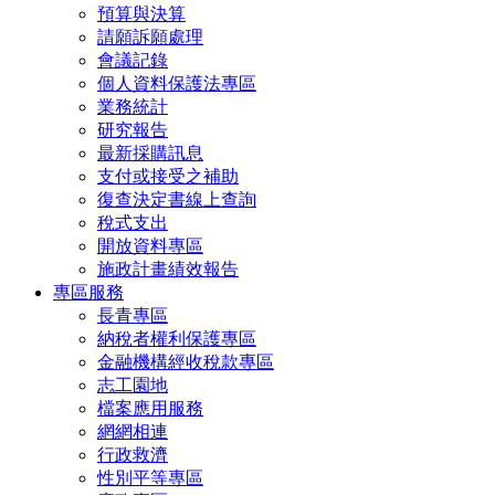
預算與決算
請願訴願處理
會議記錄
個人資料保護法專區
業務統計
研究報告
最新採購訊息
支付或接受之補助
復查決定書線上查詢
稅式支出
開放資料專區
施政計畫績效報告
專區服務
長青專區
納稅者權利保護專區
金融機構經收稅款專區
志工園地
檔案應用服務
網網相連
行政救濟
性別平等專區