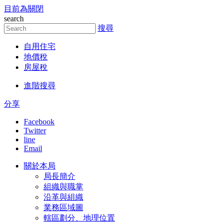
目前為關閉
跳到主要內容區塊
search
搜尋
自用住宅
地價稅
房屋稅
進階搜尋
分享
Facebook
Twitter
line
Email
關於本局
局長簡介
組織與職掌
沿革與組織
業務區域圖
轄區劃分、地理位置