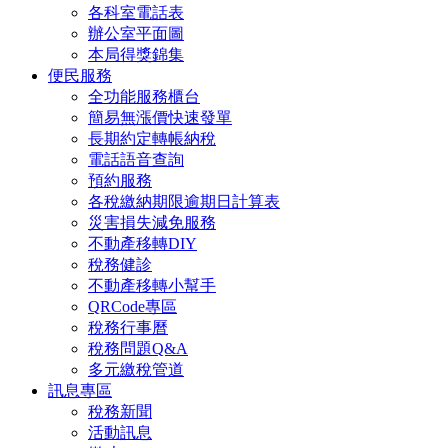
各科室電話表
辦公室平面圖
本局得獎錦集
便民服務
全功能服務櫃台
簡易無漲價快速發單
長期約定轉帳納稅
電話語音查詢
預約服務
各稅繳納期限逾期日計算表
災害損失減免服務
不動產移轉DIY
稅務健診
不動產移轉小幫手
QRCode專區
稅務行事曆
稅務問題Q&A
多元繳稅管道
訊息專區
稅務新聞
活動訊息