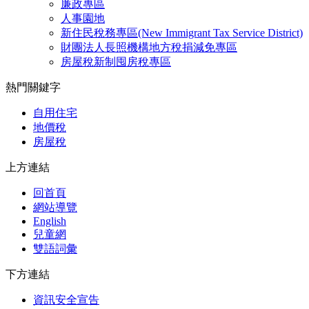
廉政專區
人事園地
新住民稅務專區(New Immigrant Tax Service District)
財團法人長照機構地方稅捐減免專區
房屋稅新制囤房稅專區
熱門關鍵字
自用住宅
地價稅
房屋稅
上方連結
回首頁
網站導覽
English
兒童網
雙語詞彙
下方連結
資訊安全宣告