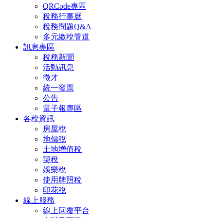
QRCode專區
稅務行事曆
稅務問題Q&A
多元繳稅管道
訊息專區
稅務新聞
活動訊息
徵才
統一發票
公告
電子報專區
各稅資訊
房屋稅
地價稅
土地增值稅
契稅
娛樂稅
使用牌照稅
印花稅
線上服務
線上回覆平台