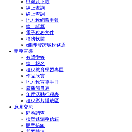
申辦及下載
線上查詢
線上查調
地方稅網路申報
線上試算
電子稅務文件
稅務軟體
e觸即發跨域稅務通
租稅宣導
有獎徵答
線上報名
租稅教育學習專區
作品欣賞
地方稅宣導手冊
廣播節目表
年度活動行程表
租稅影片播放區
意見交流
問卷調查
檢舉逃漏稅信箱
民意信箱
我要陳情