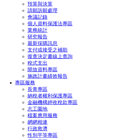
預算與決算
請願訴願處理
會議記錄
個人資料保護法專區
業務統計
研究報告
最新採購訊息
支付或接受之補助
復查決定書線上查詢
稅式支出
開放資料專區
施政計畫績效報告
專區服務
長青專區
納稅者權利保護專區
金融機構經收稅款專區
志工園地
檔案應用服務
網網相連
行政救濟
性別平等專區