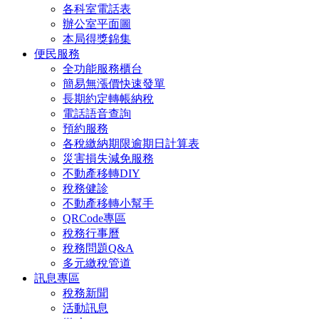
各科室電話表
辦公室平面圖
本局得獎錦集
便民服務
全功能服務櫃台
簡易無漲價快速發單
長期約定轉帳納稅
電話語音查詢
預約服務
各稅繳納期限逾期日計算表
災害損失減免服務
不動產移轉DIY
稅務健診
不動產移轉小幫手
QRCode專區
稅務行事曆
稅務問題Q&A
多元繳稅管道
訊息專區
稅務新聞
活動訊息