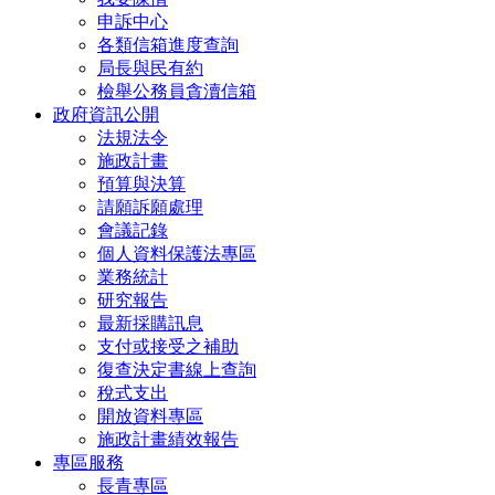
申訴中心
各類信箱進度查詢
局長與民有約
檢舉公務員貪瀆信箱
政府資訊公開
法規法令
施政計畫
預算與決算
請願訴願處理
會議記錄
個人資料保護法專區
業務統計
研究報告
最新採購訊息
支付或接受之補助
復查決定書線上查詢
稅式支出
開放資料專區
施政計畫績效報告
專區服務
長青專區