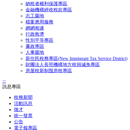
納稅者權利保護專區
金融機構經收稅款專區
志工園地
檔案應用服務
網網相連
行政救濟
性別平等專區
廉政專區
人事園地
新住民稅務專區(New Immigrant Tax Service District)
財團法人長照機構地方稅捐減免專區
房屋稅新制囤房稅專區
:::
訊息專區
稅務新聞
活動訊息
徵才
統一發票
公告
電子報專區