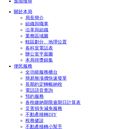
進階搜尋
關於本局
局長簡介
組織與職掌
沿革與組織
業務區域圖
轄區劃分、地理位置
各科室電話表
辦公室平面圖
本局得獎錦集
便民服務
全功能服務櫃台
簡易無漲價快速發單
長期約定轉帳納稅
電話語音查詢
預約服務
各稅繳納期限逾期日計算表
災害損失減免服務
不動產移轉DIY
稅務健診
不動產移轉小幫手