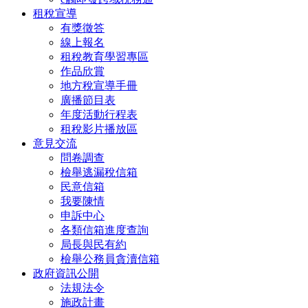
租稅宣導
有獎徵答
線上報名
租稅教育學習專區
作品欣賞
地方稅宣導手冊
廣播節目表
年度活動行程表
租稅影片播放區
意見交流
問卷調查
檢舉逃漏稅信箱
民意信箱
我要陳情
申訴中心
各類信箱進度查詢
局長與民有約
檢舉公務員貪瀆信箱
政府資訊公開
法規法令
施政計畫