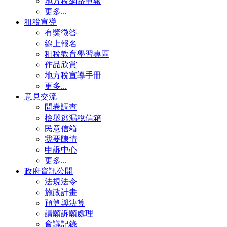
地方稅網路申報
更多...
租稅宣導
有獎徵答
線上報名
租稅教育學習專區
作品欣賞
地方稅宣導手冊
更多...
意見交流
問卷調查
檢舉逃漏稅信箱
民意信箱
我要陳情
申訴中心
更多...
政府資訊公開
法規法令
施政計畫
預算與決算
請願訴願處理
會議記錄