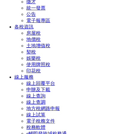
徵才
統一發票
公告
電子報專區
各稅資訊
房屋稅
地價稅
土地增值稅
契稅
娛樂稅
使用牌照稅
印花稅
線上服務
線上回覆平台
申辦及下載
線上查詢
線上查調
地方稅網路申報
線上試算
電子稅務文件
稅務軟體
e觸即發跨域稅務通