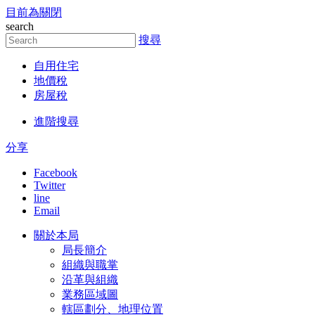
目前為關閉
跳到主要內容區塊
search
搜尋
自用住宅
地價稅
房屋稅
進階搜尋
分享
Facebook
Twitter
line
Email
關於本局
局長簡介
組織與職掌
沿革與組織
業務區域圖
轄區劃分、地理位置