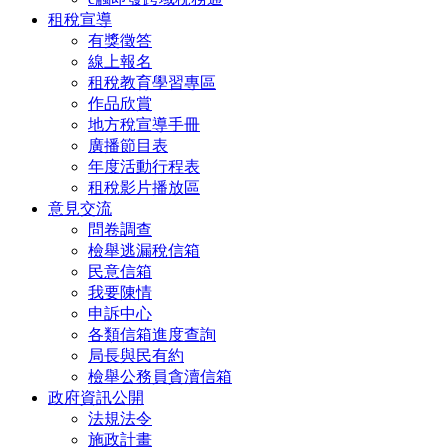
租稅宣導
有獎徵答
線上報名
租稅教育學習專區
作品欣賞
地方稅宣導手冊
廣播節目表
年度活動行程表
租稅影片播放區
意見交流
問卷調查
檢舉逃漏稅信箱
民意信箱
我要陳情
申訴中心
各類信箱進度查詢
局長與民有約
檢舉公務員貪瀆信箱
政府資訊公開
法規法令
施政計畫