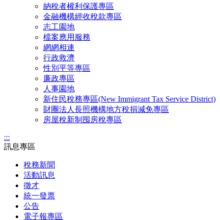
納稅者權利保護專區
金融機構經收稅款專區
志工園地
檔案應用服務
網網相連
行政救濟
性別平等專區
廉政專區
人事園地
新住民稅務專區(New Immigrant Tax Service District)
財團法人長照機構地方稅捐減免專區
房屋稅新制囤房稅專區
:::
訊息專區
稅務新聞
活動訊息
徵才
統一發票
公告
電子報專區