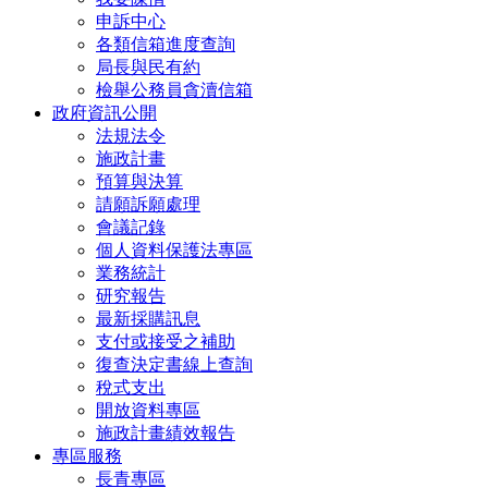
申訴中心
各類信箱進度查詢
局長與民有約
檢舉公務員貪瀆信箱
政府資訊公開
法規法令
施政計畫
預算與決算
請願訴願處理
會議記錄
個人資料保護法專區
業務統計
研究報告
最新採購訊息
支付或接受之補助
復查決定書線上查詢
稅式支出
開放資料專區
施政計畫績效報告
專區服務
長青專區