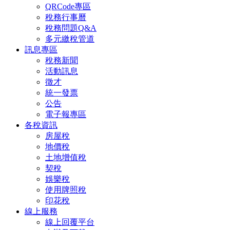
QRCode專區
稅務行事曆
稅務問題Q&A
多元繳稅管道
訊息專區
稅務新聞
活動訊息
徵才
統一發票
公告
電子報專區
各稅資訊
房屋稅
地價稅
土地增值稅
契稅
娛樂稅
使用牌照稅
印花稅
線上服務
線上回覆平台