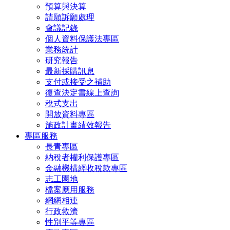
預算與決算
請願訴願處理
會議記錄
個人資料保護法專區
業務統計
研究報告
最新採購訊息
支付或接受之補助
復查決定書線上查詢
稅式支出
開放資料專區
施政計畫績效報告
專區服務
長青專區
納稅者權利保護專區
金融機構經收稅款專區
志工園地
檔案應用服務
網網相連
行政救濟
性別平等專區