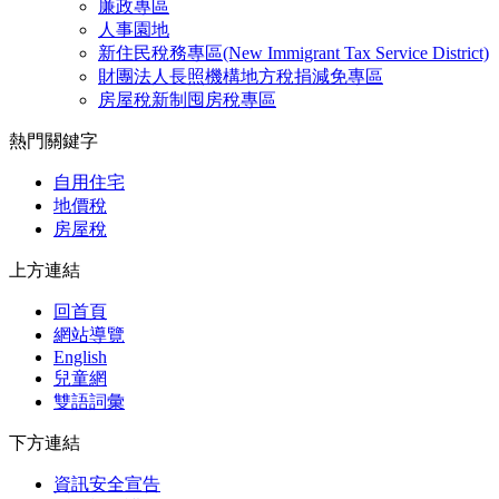
廉政專區
人事園地
新住民稅務專區(New Immigrant Tax Service District)
財團法人長照機構地方稅捐減免專區
房屋稅新制囤房稅專區
熱門關鍵字
自用住宅
地價稅
房屋稅
上方連結
回首頁
網站導覽
English
兒童網
雙語詞彙
下方連結
資訊安全宣告