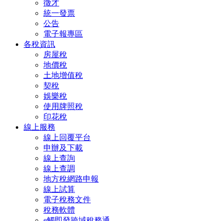
徵才
統一發票
公告
電子報專區
各稅資訊
房屋稅
地價稅
土地增值稅
契稅
娛樂稅
使用牌照稅
印花稅
線上服務
線上回覆平台
申辦及下載
線上查詢
線上查調
地方稅網路申報
線上試算
電子稅務文件
稅務軟體
e觸即發跨域稅務通