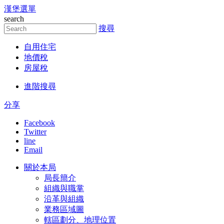
漢堡選單
跳到主要內容區塊
search
搜尋
自用住宅
地價稅
房屋稅
進階搜尋
分享
Facebook
Twitter
line
Email
關於本局
局長簡介
組織與職掌
沿革與組織
業務區域圖
轄區劃分、地理位置