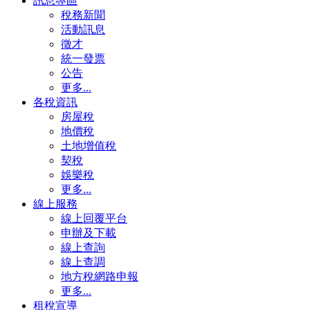
訊息專區
稅務新聞
活動訊息
徵才
統一發票
公告
更多...
各稅資訊
房屋稅
地價稅
土地增值稅
契稅
娛樂稅
更多...
線上服務
線上回覆平台
申辦及下載
線上查詢
線上查調
地方稅網路申報
更多...
租稅宣導