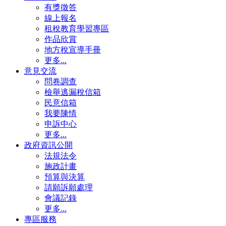
有獎徵答
線上報名
租稅教育學習專區
作品欣賞
地方稅宣導手冊
更多...
意見交流
問卷調查
檢舉逃漏稅信箱
民意信箱
我要陳情
申訴中心
更多...
政府資訊公開
法規法令
施政計畫
預算與決算
請願訴願處理
會議記錄
更多...
專區服務