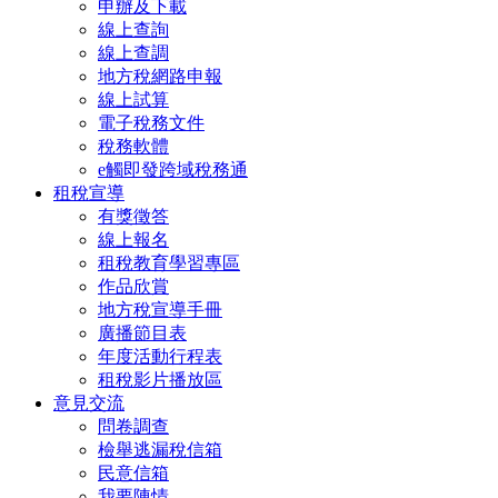
申辦及下載
線上查詢
線上查調
地方稅網路申報
線上試算
電子稅務文件
稅務軟體
e觸即發跨域稅務通
租稅宣導
有獎徵答
線上報名
租稅教育學習專區
作品欣賞
地方稅宣導手冊
廣播節目表
年度活動行程表
租稅影片播放區
意見交流
問卷調查
檢舉逃漏稅信箱
民意信箱
我要陳情