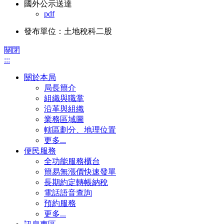
國外公示送達
pdf
發布單位：土地稅科二股
關閉
:::
關於本局
局長簡介
組織與職掌
沿革與組織
業務區域圖
轄區劃分、地理位置
更多...
便民服務
全功能服務櫃台
簡易無漲價快速發單
長期約定轉帳納稅
電話語音查詢
預約服務
更多...