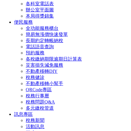
各科室電話表
辦公室平面圖
本局得獎錦集
便民服務
全功能服務櫃台
簡易無漲價快速發單
長期約定轉帳納稅
電話語音查詢
預約服務
各稅繳納期限逾期日計算表
災害損失減免服務
不動產移轉DIY
稅務健診
不動產移轉小幫手
QRCode專區
稅務行事曆
稅務問題Q&A
多元繳稅管道
訊息專區
稅務新聞
活動訊息