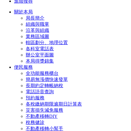
進階搜尋
關於本局
局長簡介
組織與職掌
沿革與組織
業務區域圖
轄區劃分、地理位置
各科室電話表
辦公室平面圖
本局得獎錦集
便民服務
全功能服務櫃台
簡易無漲價快速發單
長期約定轉帳納稅
電話語音查詢
預約服務
各稅繳納期限逾期日計算表
災害損失減免服務
不動產移轉DIY
稅務健診
不動產移轉小幫手