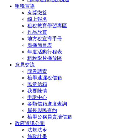
租稅宣導
有獎徵答
線上報名
租稅教育學習專區
作品欣賞
地方稅宣導手冊
廣播節目表
年度活動行程表
租稅影片播放區
意見交流
問卷調查
檢舉逃漏稅信箱
民意信箱
我要陳情
申訴中心
各類信箱進度查詢
局長與民有約
檢舉公務員貪瀆信箱
政府資訊公開
法規法令
施政計畫