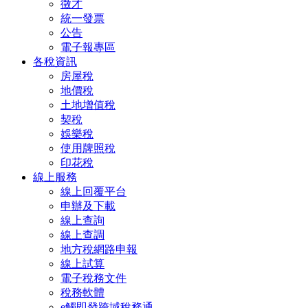
徵才
統一發票
公告
電子報專區
各稅資訊
房屋稅
地價稅
土地增值稅
契稅
娛樂稅
使用牌照稅
印花稅
線上服務
線上回覆平台
申辦及下載
線上查詢
線上查調
地方稅網路申報
線上試算
電子稅務文件
稅務軟體
e觸即發跨域稅務通