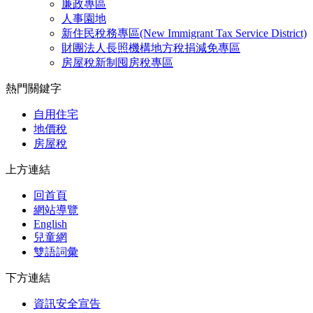
廉政專區
人事園地
新住民稅務專區(New Immigrant Tax Service District)
財團法人長照機構地方稅捐減免專區
房屋稅新制囤房稅專區
熱門關鍵字
自用住宅
地價稅
房屋稅
上方連結
回首頁
網站導覽
English
兒童網
雙語詞彙
下方連結
資訊安全宣告