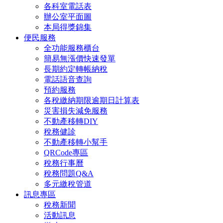
各科室電話表
辦公室平面圖
本局得獎錦集
便民服務
全功能服務櫃台
簡易無漲價快速發單
長期約定轉帳納稅
電話語音查詢
預約服務
各稅繳納期限逾期日計算表
災害損失減免服務
不動產移轉DIY
稅務健診
不動產移轉小幫手
QRCode專區
稅務行事曆
稅務問題Q&A
多元繳稅管道
訊息專區
稅務新聞
活動訊息