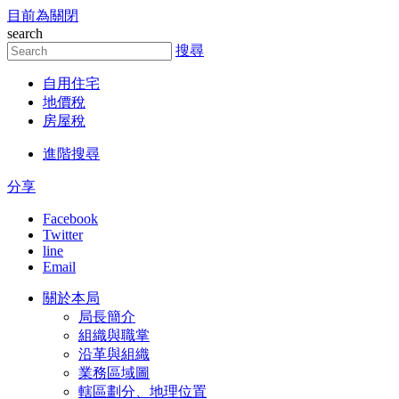
目前為關閉
跳到主要內容區塊
search
搜尋
自用住宅
地價稅
房屋稅
進階搜尋
分享
Facebook
Twitter
line
Email
關於本局
局長簡介
組織與職掌
沿革與組織
業務區域圖
轄區劃分、地理位置