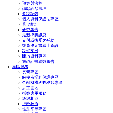
預算與決算
請願訴願處理
會議記錄
個人資料保護法專區
業務統計
研究報告
最新採購訊息
支付或接受之補助
復查決定書線上查詢
稅式支出
開放資料專區
施政計畫績效報告
專區服務
長青專區
納稅者權利保護專區
金融機構經收稅款專區
志工園地
檔案應用服務
網網相連
行政救濟
性別平等專區