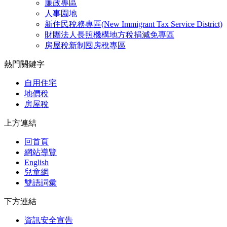
廉政專區
人事園地
新住民稅務專區(New Immigrant Tax Service District)
財團法人長照機構地方稅捐減免專區
房屋稅新制囤房稅專區
熱門關鍵字
自用住宅
地價稅
房屋稅
上方連結
回首頁
網站導覽
English
兒童網
雙語詞彙
下方連結
資訊安全宣告