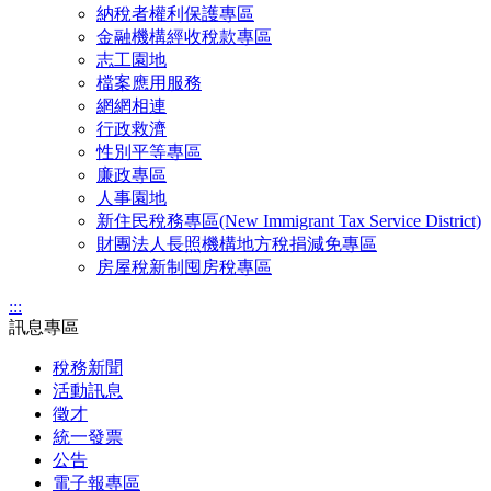
納稅者權利保護專區
金融機構經收稅款專區
志工園地
檔案應用服務
網網相連
行政救濟
性別平等專區
廉政專區
人事園地
新住民稅務專區(New Immigrant Tax Service District)
財團法人長照機構地方稅捐減免專區
房屋稅新制囤房稅專區
:::
訊息專區
稅務新聞
活動訊息
徵才
統一發票
公告
電子報專區