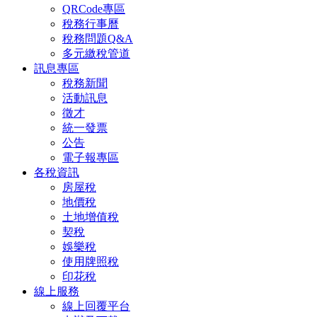
QRCode專區
稅務行事曆
稅務問題Q&A
多元繳稅管道
訊息專區
稅務新聞
活動訊息
徵才
統一發票
公告
電子報專區
各稅資訊
房屋稅
地價稅
土地增值稅
契稅
娛樂稅
使用牌照稅
印花稅
線上服務
線上回覆平台