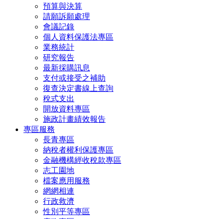
預算與決算
請願訴願處理
會議記錄
個人資料保護法專區
業務統計
研究報告
最新採購訊息
支付或接受之補助
復查決定書線上查詢
稅式支出
開放資料專區
施政計畫績效報告
專區服務
長青專區
納稅者權利保護專區
金融機構經收稅款專區
志工園地
檔案應用服務
網網相連
行政救濟
性別平等專區