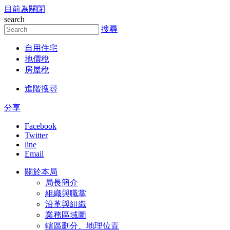
目前為關閉
跳到主要內容區塊
search
搜尋
自用住宅
地價稅
房屋稅
進階搜尋
分享
Facebook
Twitter
line
Email
關於本局
局長簡介
組織與職掌
沿革與組織
業務區域圖
轄區劃分、地理位置