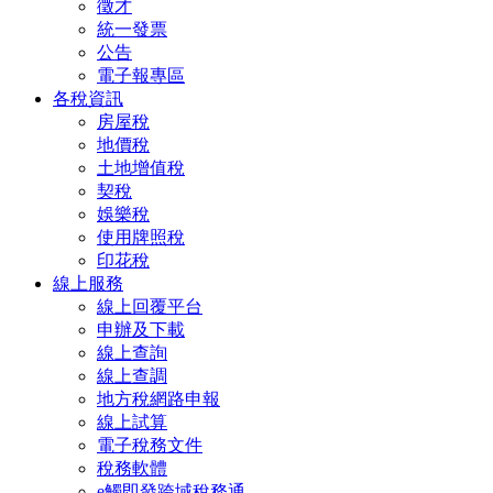
徵才
統一發票
公告
電子報專區
各稅資訊
房屋稅
地價稅
土地增值稅
契稅
娛樂稅
使用牌照稅
印花稅
線上服務
線上回覆平台
申辦及下載
線上查詢
線上查調
地方稅網路申報
線上試算
電子稅務文件
稅務軟體
e觸即發跨域稅務通