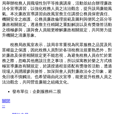
局舉辦稅務人員職場性別平等推廣講座，活動並結合辦理廉政
法令宣導講習，以強化稅務人員之法治觀念，提升該局廉能風
氣。本次廉政宣導講習由政風室詹主任講授公務員保密責任、
機關安全之維護、公務員廉政倫理規範及圖利與便民之區分等
廉政相關規定，透過詹主任精闢之重點解說以及有獎徵答活動
之積極參與，讓與會人員能更瞭解廉政相關規定，共同努力提
升機關之清廉形象。
稅務局政風室表示，該局非常重視為民眾服務之品質及民
眾權益之保護，因此稅務人員對於各項稅務法規要熟悉外，對
於廉政及保密相關規定更不能忽視，為避免稅務人員在忙於業
務之際，忽略其他應該注意之事項，所以採寓教於樂之方式積
極宣導廉政有關規定，於講授過程並搭配有獎徵答活動，透過
現場人員踴躍參與搶答，加深與會人員對廉政法令之印象，避
免日後不慎觸法。也希望藉由此次宣導，能更提升稅務人員之
法治觀念，共同營造廉能之組織文化。
發布單位：企劃服務科二股
關閉
:::