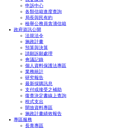
申訴中心
各類信箱進度查詢
局長與民有約
檢舉公務員貪瀆信箱
政府資訊公開
法規法令
施政計畫
預算與決算
請願訴願處理
會議記錄
個人資料保護法專區
業務統計
研究報告
最新採購訊息
支付或接受之補助
復查決定書線上查詢
稅式支出
開放資料專區
施政計畫績效報告
專區服務
長青專區