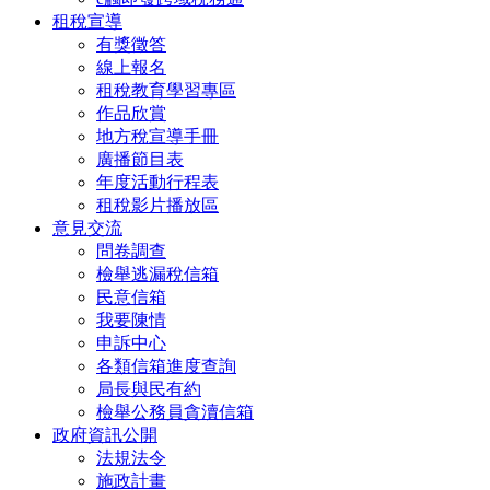
租稅宣導
有獎徵答
線上報名
租稅教育學習專區
作品欣賞
地方稅宣導手冊
廣播節目表
年度活動行程表
租稅影片播放區
意見交流
問卷調查
檢舉逃漏稅信箱
民意信箱
我要陳情
申訴中心
各類信箱進度查詢
局長與民有約
檢舉公務員貪瀆信箱
政府資訊公開
法規法令
施政計畫