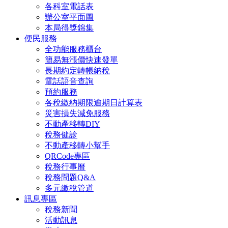
各科室電話表
辦公室平面圖
本局得獎錦集
便民服務
全功能服務櫃台
簡易無漲價快速發單
長期約定轉帳納稅
電話語音查詢
預約服務
各稅繳納期限逾期日計算表
災害損失減免服務
不動產移轉DIY
稅務健診
不動產移轉小幫手
QRCode專區
稅務行事曆
稅務問題Q&A
多元繳稅管道
訊息專區
稅務新聞
活動訊息