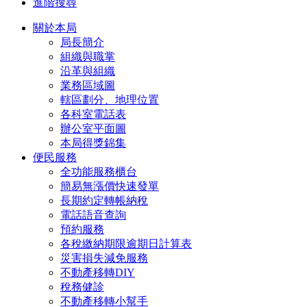
進階搜尋
關於本局
局長簡介
組織與職掌
沿革與組織
業務區域圖
轄區劃分、地理位置
各科室電話表
辦公室平面圖
本局得獎錦集
便民服務
全功能服務櫃台
簡易無漲價快速發單
長期約定轉帳納稅
電話語音查詢
預約服務
各稅繳納期限逾期日計算表
災害損失減免服務
不動產移轉DIY
稅務健診
不動產移轉小幫手