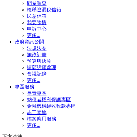
問卷調查
檢舉逃漏稅信箱
民意信箱
我要陳情
申訴中心
更多...
政府資訊公開
法規法令
施政計畫
預算與決算
請願訴願處理
會議記錄
更多...
專區服務
長青專區
納稅者權利保護專區
金融機構經收稅款專區
志工園地
檔案應用服務
更多...
下方連結