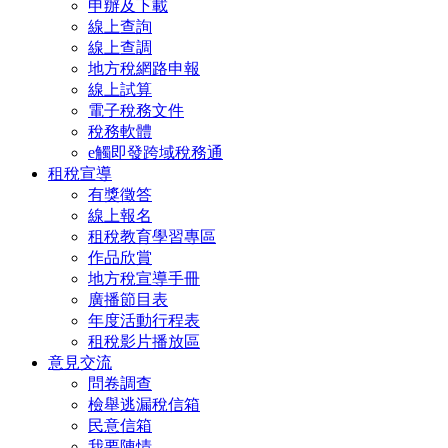
申辦及下載
線上查詢
線上查調
地方稅網路申報
線上試算
電子稅務文件
稅務軟體
e觸即發跨域稅務通
租稅宣導
有獎徵答
線上報名
租稅教育學習專區
作品欣賞
地方稅宣導手冊
廣播節目表
年度活動行程表
租稅影片播放區
意見交流
問卷調查
檢舉逃漏稅信箱
民意信箱
我要陳情