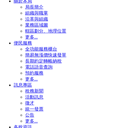
關於本局
局長簡介
組織與職掌
沿革與組織
業務區域圖
轄區劃分、地理位置
更多...
便民服務
全功能服務櫃台
簡易無漲價快速發單
長期約定轉帳納稅
電話語音查詢
預約服務
更多...
訊息專區
稅務新聞
活動訊息
徵才
統一發票
公告
更多...
各稅資訊