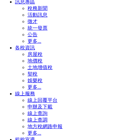
訊息專區
稅務新聞
活動訊息
徵才
統一發票
公告
更多...
各稅資訊
房屋稅
地價稅
土地增值稅
契稅
娛樂稅
更多...
線上服務
線上回覆平台
申辦及下載
線上查詢
線上查調
地方稅網路申報
更多...
租稅宣導