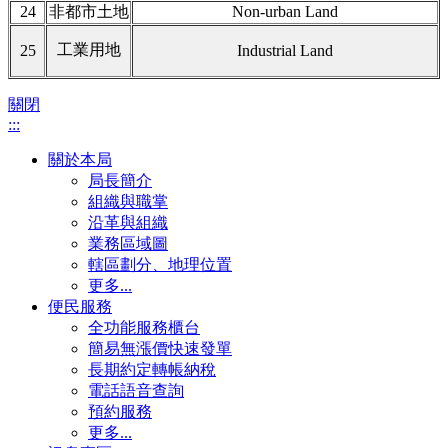
24
非都市土地
Non-urban Land
工業用地
25
Industrial Land
關閉
:::
關於本局
局長簡介
組織與職掌
沿革與組織
業務區域圖
轄區劃分、地理位置
更多...
便民服務
全功能服務櫃台
簡易無漲價快速發單
長期約定轉帳納稅
電話語音查詢
預約服務
更多...