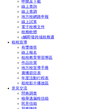
申辦及下載
線上查詢
線上查調
地方稅網路申報
線上試算
電子稅務文件
稅務軟體
e觸即發跨域稅務通
租稅宣導
有獎徵答
線上報名
租稅教育學習專區
作品欣賞
地方稅宣導手冊
廣播節目表
年度活動行程表
租稅影片播放區
意見交流
問卷調查
檢舉逃漏稅信箱
民意信箱
我要陳情