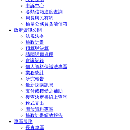
申訴中心
各類信箱進度查詢
局長與民有約
檢舉公務員貪瀆信箱
政府資訊公開
法規法令
施政計畫
預算與決算
請願訴願處理
會議記錄
個人資料保護法專區
業務統計
研究報告
最新採購訊息
支付或接受之補助
復查決定書線上查詢
稅式支出
開放資料專區
施政計畫績效報告
專區服務
長青專區