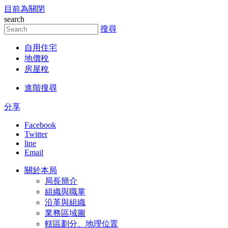
目前為關閉
跳到主要內容區塊
search
搜尋
自用住宅
地價稅
房屋稅
進階搜尋
分享
Facebook
Twitter
line
Email
關於本局
局長簡介
組織與職掌
沿革與組織
業務區域圖
轄區劃分、地理位置