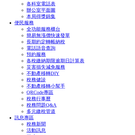
各科室電話表
辦公室平面圖
本局得獎錦集
便民服務
全功能服務櫃台
簡易無漲價快速發單
長期約定轉帳納稅
電話語音查詢
預約服務
各稅繳納期限逾期日計算表
災害損失減免服務
不動產移轉DIY
稅務健診
不動產移轉小幫手
QRCode專區
稅務行事曆
稅務問題Q&A
多元繳稅管道
訊息專區
稅務新聞
活動訊息