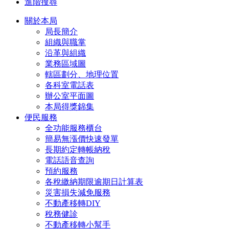
進階搜尋
關於本局
局長簡介
組織與職掌
沿革與組織
業務區域圖
轄區劃分、地理位置
各科室電話表
辦公室平面圖
本局得獎錦集
便民服務
全功能服務櫃台
簡易無漲價快速發單
長期約定轉帳納稅
電話語音查詢
預約服務
各稅繳納期限逾期日計算表
災害損失減免服務
不動產移轉DIY
稅務健診
不動產移轉小幫手