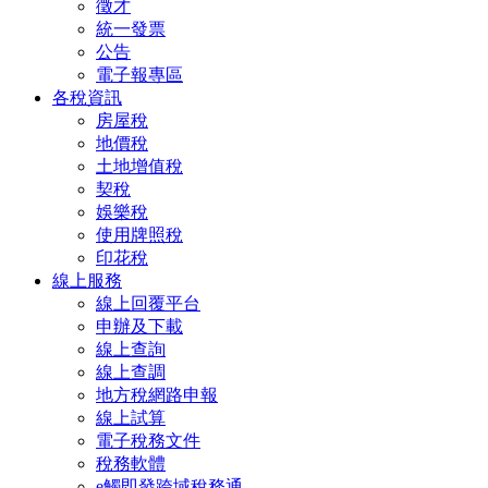
徵才
統一發票
公告
電子報專區
各稅資訊
房屋稅
地價稅
土地增值稅
契稅
娛樂稅
使用牌照稅
印花稅
線上服務
線上回覆平台
申辦及下載
線上查詢
線上查調
地方稅網路申報
線上試算
電子稅務文件
稅務軟體
e觸即發跨域稅務通