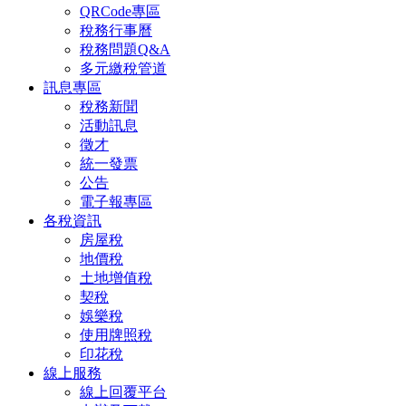
QRCode專區
稅務行事曆
稅務問題Q&A
多元繳稅管道
訊息專區
稅務新聞
活動訊息
徵才
統一發票
公告
電子報專區
各稅資訊
房屋稅
地價稅
土地增值稅
契稅
娛樂稅
使用牌照稅
印花稅
線上服務
線上回覆平台