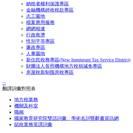
納稅者權利保護專區
金融機構經收稅款專區
志工園地
檔案應用服務
網網相連
行政救濟
性別平等專區
廉政專區
人事園地
新住民稅務專區(New Immigrant Tax Service District)
財團法人長照機構地方稅捐減免專區
房屋稅新制囤房稅專區
:::
翻譯詞彙對照表
地方稅業務
機關及科室
職稱
國家教育研究院雙語詞彙、學術名詞暨辭書資訊網
賦稅業務英譯詞彙