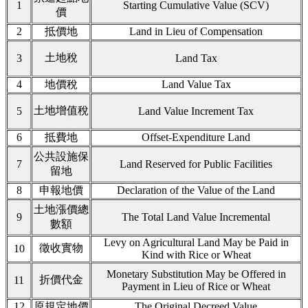
1
Starting Cumulative Value (SCV)
價
2
抵價地
Land in Lieu of Compensation
土地稅
3
Land Tax
4
地價稅
Land Value Tax
土地增值稅
5
Land Value Increment Tax
6
抵費地
Offset-Expenditure Land
公共設施保
7
Land Reserved for Public Facilities
留地
8
申報地價
Declaration of the Value of the Land
土地漲價總
9
The Total Land Value Incremental
數額
Levy on Agricultural Land May be Paid in
徵收實物
10
Kind with Rice or Wheat
Monetary Substitution May be Offered in
折價代金
11
Payment in Lieu of Rice or Wheat
12
原規定地價
The Original Decreed Value