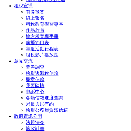
租稅宣導
有獎徵答
線上報名
租稅教育學習專區
作品欣賞
地方稅宣導手冊
廣播節目表
年度活動行程表
租稅影片播放區
意見交流
問卷調查
檢舉逃漏稅信箱
民意信箱
我要陳情
申訴中心
各類信箱進度查詢
局長與民有約
檢舉公務員貪瀆信箱
政府資訊公開
法規法令
施政計畫