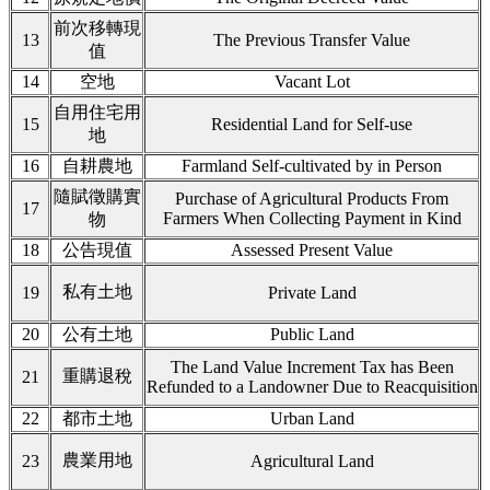
前次移轉現
13
The Previous Transfer Value
值
14
空地
Vacant Lot
自用住宅用
15
Residential Land for Self-use
地
16
自耕農地
Farmland Self-cultivated by in Person
隨賦徵購實
Purchase of Agricultural Products From
17
Farmers When Collecting Payment in Kind
物
18
公告現值
Assessed Present Value
私有土地
19
Private Land
20
公有土地
Public Land
The Land Value Increment Tax has Been
重購退稅
21
Refunded to a Landowner Due to Reacquisition
22
都市土地
Urban Land
農業用地
23
Agricultural Land