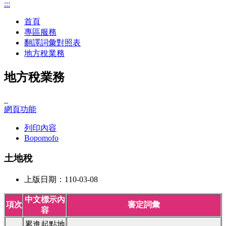
:::
首頁
專區服務
翻譯詞彙對照表
地方稅業務
地方稅業務
_
網頁功能
列印內容
Bopomofo
土地稅
上版日期：110-03-08
中文標示內
項次
審定詞彙
容
累進起點地