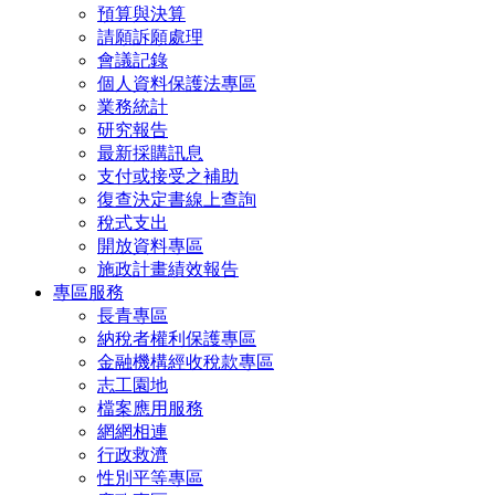
預算與決算
請願訴願處理
會議記錄
個人資料保護法專區
業務統計
研究報告
最新採購訊息
支付或接受之補助
復查決定書線上查詢
稅式支出
開放資料專區
施政計畫績效報告
專區服務
長青專區
納稅者權利保護專區
金融機構經收稅款專區
志工園地
檔案應用服務
網網相連
行政救濟
性別平等專區