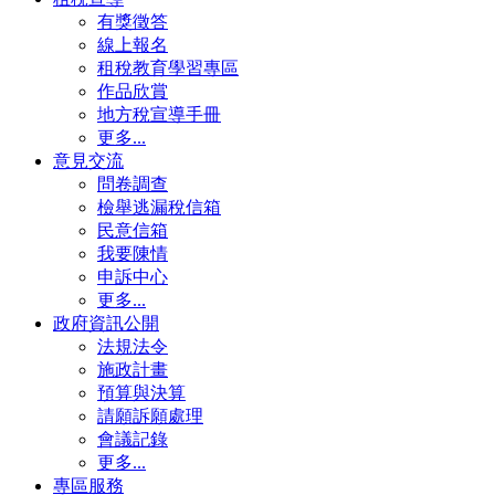
有獎徵答
線上報名
租稅教育學習專區
作品欣賞
地方稅宣導手冊
更多...
意見交流
問卷調查
檢舉逃漏稅信箱
民意信箱
我要陳情
申訴中心
更多...
政府資訊公開
法規法令
施政計畫
預算與決算
請願訴願處理
會議記錄
更多...
專區服務