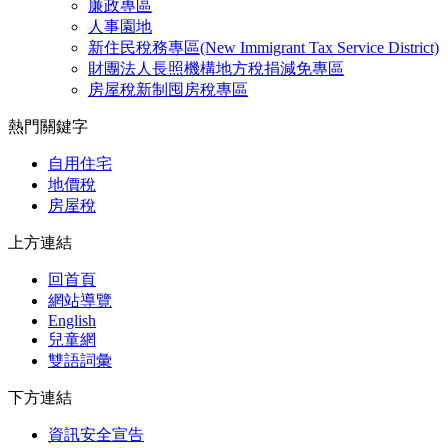
廉政專區
人事園地
新住民稅務專區(New Immigrant Tax Service District)
財團法人長照機構地方稅捐減免專區
房屋稅新制囤房稅專區
熱門關鍵字
自用住宅
地價稅
房屋稅
上方連結
回首頁
網站導覽
English
兒童網
雙語詞彙
下方連結
資訊安全宣告