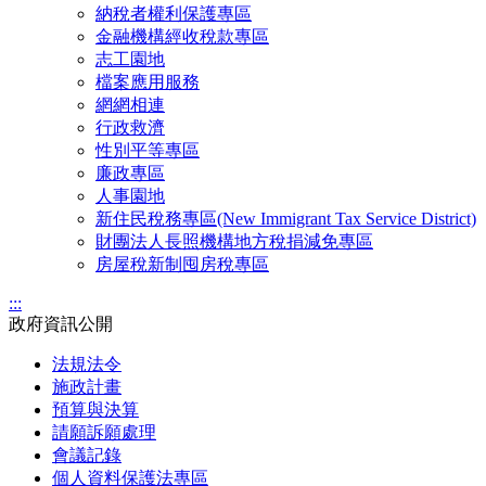
納稅者權利保護專區
金融機構經收稅款專區
志工園地
檔案應用服務
網網相連
行政救濟
性別平等專區
廉政專區
人事園地
新住民稅務專區(New Immigrant Tax Service District)
財團法人長照機構地方稅捐減免專區
房屋稅新制囤房稅專區
:::
政府資訊公開
法規法令
施政計畫
預算與決算
請願訴願處理
會議記錄
個人資料保護法專區