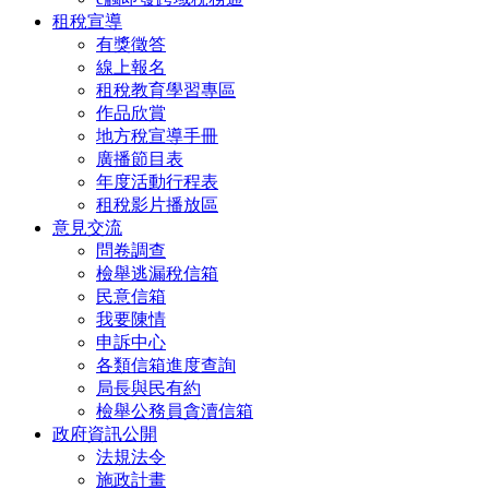
租稅宣導
有獎徵答
線上報名
租稅教育學習專區
作品欣賞
地方稅宣導手冊
廣播節目表
年度活動行程表
租稅影片播放區
意見交流
問卷調查
檢舉逃漏稅信箱
民意信箱
我要陳情
申訴中心
各類信箱進度查詢
局長與民有約
檢舉公務員貪瀆信箱
政府資訊公開
法規法令
施政計畫