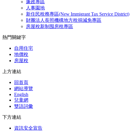
廉政專區
人事園地
新住民稅務專區(New Immigrant Tax Service District)
財團法人長照機構地方稅捐減免專區
房屋稅新制囤房稅專區
熱門關鍵字
自用住宅
地價稅
房屋稅
上方連結
回首頁
網站導覽
English
兒童網
雙語詞彙
下方連結
資訊安全宣告