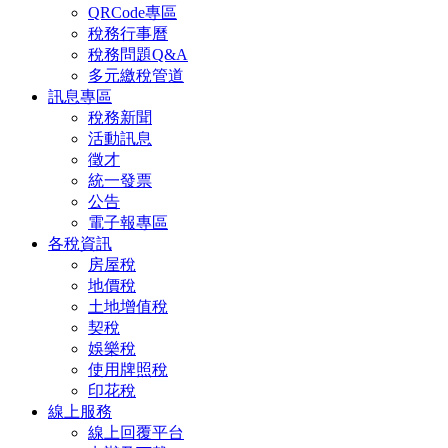
QRCode專區
稅務行事曆
稅務問題Q&A
多元繳稅管道
訊息專區
稅務新聞
活動訊息
徵才
統一發票
公告
電子報專區
各稅資訊
房屋稅
地價稅
土地增值稅
契稅
娛樂稅
使用牌照稅
印花稅
線上服務
線上回覆平台