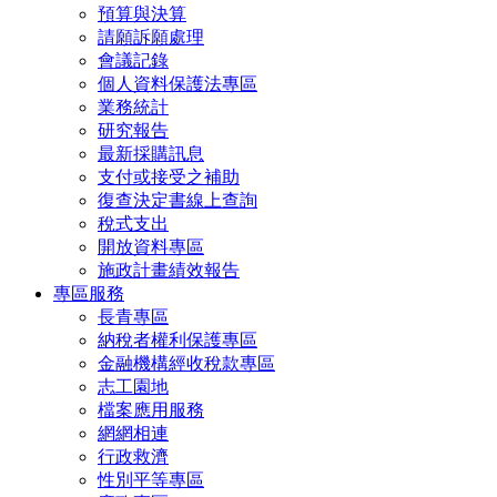
預算與決算
請願訴願處理
會議記錄
個人資料保護法專區
業務統計
研究報告
最新採購訊息
支付或接受之補助
復查決定書線上查詢
稅式支出
開放資料專區
施政計畫績效報告
專區服務
長青專區
納稅者權利保護專區
金融機構經收稅款專區
志工園地
檔案應用服務
網網相連
行政救濟
性別平等專區