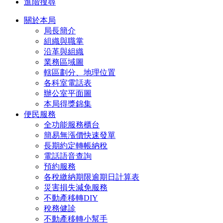
進階搜尋
關於本局
局長簡介
組織與職掌
沿革與組織
業務區域圖
轄區劃分、地理位置
各科室電話表
辦公室平面圖
本局得獎錦集
便民服務
全功能服務櫃台
簡易無漲價快速發單
長期約定轉帳納稅
電話語音查詢
預約服務
各稅繳納期限逾期日計算表
災害損失減免服務
不動產移轉DIY
稅務健診
不動產移轉小幫手