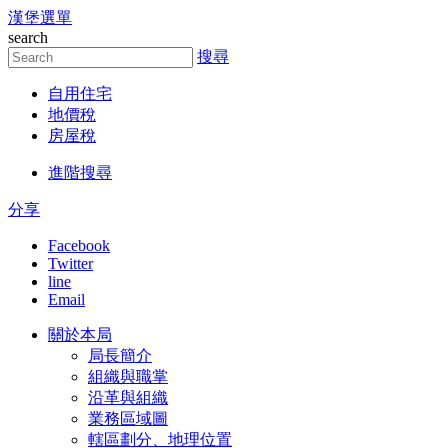
漢堡選單
跳到主要內容區塊
search
搜尋
自用住宅
地價稅
房屋稅
進階搜尋
分享
Facebook
Twitter
line
Email
關於本局
局長簡介
組織與職掌
沿革與組織
業務區域圖
轄區劃分、地理位置