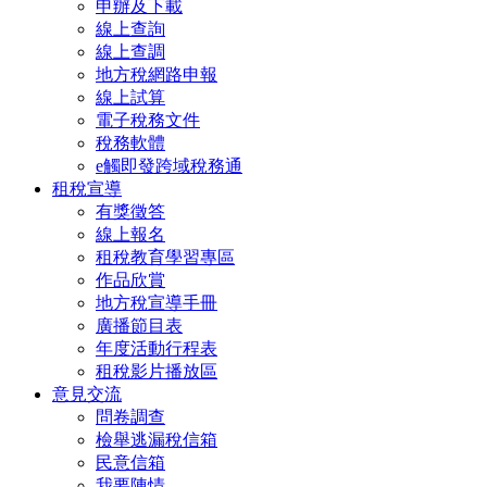
申辦及下載
線上查詢
線上查調
地方稅網路申報
線上試算
電子稅務文件
稅務軟體
e觸即發跨域稅務通
租稅宣導
有獎徵答
線上報名
租稅教育學習專區
作品欣賞
地方稅宣導手冊
廣播節目表
年度活動行程表
租稅影片播放區
意見交流
問卷調查
檢舉逃漏稅信箱
民意信箱
我要陳情