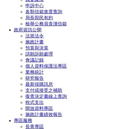
申訴中心
各類信箱進度查詢
局長與民有約
檢舉公務員貪瀆信箱
政府資訊公開
法規法令
施政計畫
預算與決算
請願訴願處理
會議記錄
個人資料保護法專區
業務統計
研究報告
最新採購訊息
支付或接受之補助
復查決定書線上查詢
稅式支出
開放資料專區
施政計畫績效報告
專區服務
長青專區