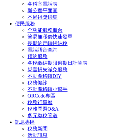
各科室電話表
辦公室平面圖
本局得獎錦集
便民服務
全功能服務櫃台
簡易無漲價快速發單
長期約定轉帳納稅
電話語音查詢
預約服務
各稅繳納期限逾期日計算表
災害損失減免服務
不動產移轉DIY
稅務健診
不動產移轉小幫手
QRCode專區
稅務行事曆
稅務問題Q&A
多元繳稅管道
訊息專區
稅務新聞
活動訊息