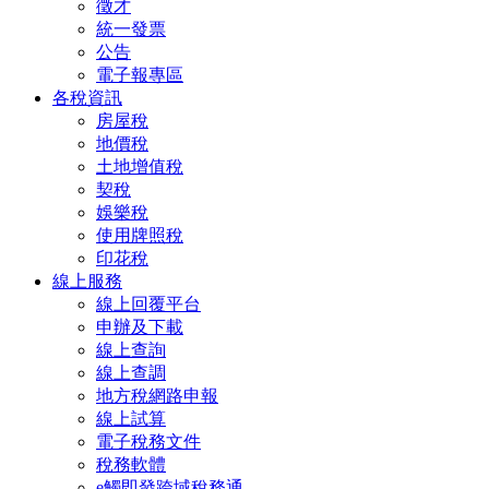
徵才
統一發票
公告
電子報專區
各稅資訊
房屋稅
地價稅
土地增值稅
契稅
娛樂稅
使用牌照稅
印花稅
線上服務
線上回覆平台
申辦及下載
線上查詢
線上查調
地方稅網路申報
線上試算
電子稅務文件
稅務軟體
e觸即發跨域稅務通