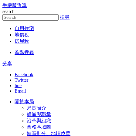
手機版選單
跳到主要內容區塊
search
搜尋
自用住宅
地價稅
房屋稅
進階搜尋
分享
Facebook
Twitter
line
Email
關於本局
局長簡介
組織與職掌
沿革與組織
業務區域圖
轄區劃分、地理位置