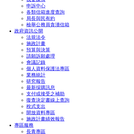
申訴中心
各類信箱進度查詢
局長與民有約
檢舉公務員貪瀆信箱
政府資訊公開
法規法令
施政計畫
預算與決算
請願訴願處理
會議記錄
個人資料保護法專區
業務統計
研究報告
最新採購訊息
支付或接受之補助
復查決定書線上查詢
稅式支出
開放資料專區
施政計畫績效報告
專區服務
長青專區