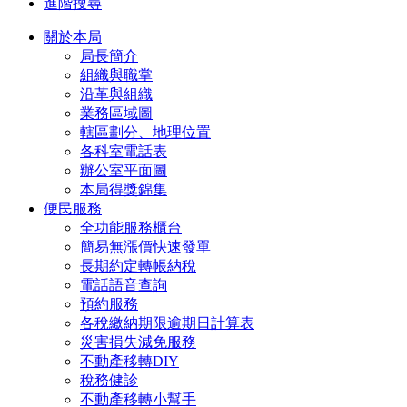
進階搜尋
關於本局
局長簡介
組織與職掌
沿革與組織
業務區域圖
轄區劃分、地理位置
各科室電話表
辦公室平面圖
本局得獎錦集
便民服務
全功能服務櫃台
簡易無漲價快速發單
長期約定轉帳納稅
電話語音查詢
預約服務
各稅繳納期限逾期日計算表
災害損失減免服務
不動產移轉DIY
稅務健診
不動產移轉小幫手