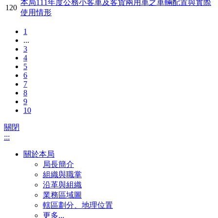
本局111年度公務小客車及客貨兩用車之車輛配置與實際
120
使用情形
1
...
3
4
5
6
7
8
9
10
關閉
:::
關於本局
局長簡介
組織與職掌
沿革與組織
業務區域圖
轄區劃分、地理位置
更多...