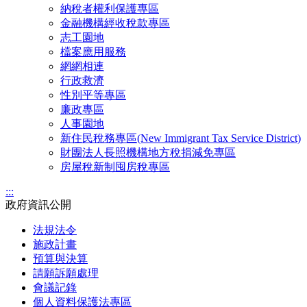
納稅者權利保護專區
金融機構經收稅款專區
志工園地
檔案應用服務
網網相連
行政救濟
性別平等專區
廉政專區
人事園地
新住民稅務專區(New Immigrant Tax Service District)
財團法人長照機構地方稅捐減免專區
房屋稅新制囤房稅專區
:::
政府資訊公開
法規法令
施政計畫
預算與決算
請願訴願處理
會議記錄
個人資料保護法專區