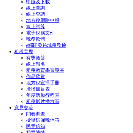
申辦及下載
線上查詢
線上查調
地方稅網路申報
線上試算
電子稅務文件
稅務軟體
e觸即發跨域稅務通
租稅宣導
有獎徵答
線上報名
租稅教育學習專區
作品欣賞
地方稅宣導手冊
廣播節目表
年度活動行程表
租稅影片播放區
意見交流
問卷調查
檢舉逃漏稅信箱
民意信箱
我要陳情