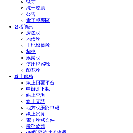
徵才
統一發票
公告
電子報專區
各稅資訊
房屋稅
地價稅
土地增值稅
契稅
娛樂稅
使用牌照稅
印花稅
線上服務
線上回覆平台
申辦及下載
線上查詢
線上查調
地方稅網路申報
線上試算
電子稅務文件
稅務軟體
e觸即發跨域稅務通