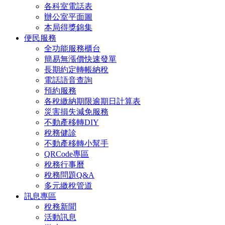
各科室電話表
辦公室平面圖
本局得獎錦集
便民服務
全功能服務櫃台
簡易無漲價快速發單
長期約定轉帳納稅
電話語音查詢
預約服務
各稅繳納期限逾期日計算表
災害損失減免服務
不動產移轉DIY
稅務健診
不動產移轉小幫手
QRCode專區
稅務行事曆
稅務問題Q&A
多元繳稅管道
訊息專區
稅務新聞
活動訊息