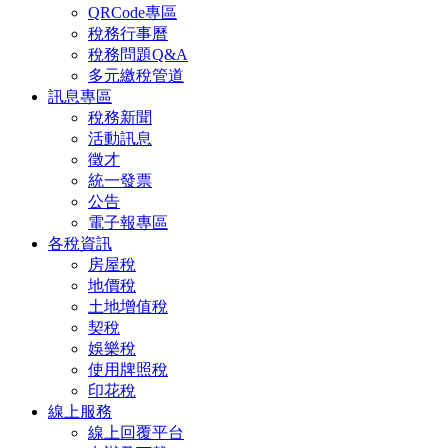
QRCode專區
稅務行事曆
稅務問題Q&A
多元繳稅管道
訊息專區
稅務新聞
活動訊息
徵才
統一發票
公告
電子報專區
各稅資訊
房屋稅
地價稅
土地增值稅
契稅
娛樂稅
使用牌照稅
印花稅
線上服務
線上回覆平台