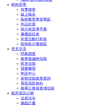
租稅宣導
有獎徵答
線上報名
租稅教育學習專區
作品欣賞
地方稅宣導手冊
廣播節目表
年度活動行程表
租稅影片播放區
意見交流
問卷調查
檢舉逃漏稅信箱
民意信箱
我要陳情
申訴中心
各類信箱進度查詢
局長與民有約
檢舉公務員貪瀆信箱
政府資訊公開
法規法令
施政計畫