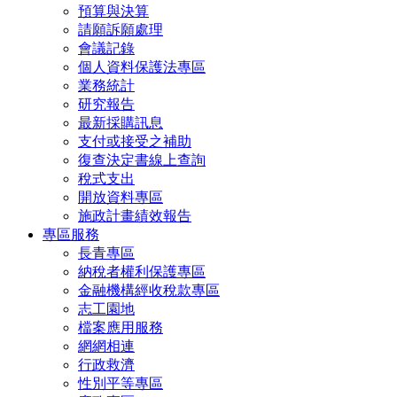
預算與決算
請願訴願處理
會議記錄
個人資料保護法專區
業務統計
研究報告
最新採購訊息
支付或接受之補助
復查決定書線上查詢
稅式支出
開放資料專區
施政計畫績效報告
專區服務
長青專區
納稅者權利保護專區
金融機構經收稅款專區
志工園地
檔案應用服務
網網相連
行政救濟
性別平等專區