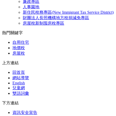
廉政專區
人事園地
新住民稅務專區(New Immigrant Tax Service District)
財團法人長照機構地方稅捐減免專區
房屋稅新制囤房稅專區
熱門關鍵字
自用住宅
地價稅
房屋稅
上方連結
回首頁
網站導覽
English
兒童網
雙語詞彙
下方連結
資訊安全宣告